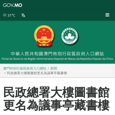
澳
門
特
31°C
別
行
政
區
政
府
入
口
網
站
澳門特別行政區政府入口網站
新聞
民政總署大樓圖書館更名為議事亭藏書樓
民政總署大樓圖書館
更名為議事亭藏書樓