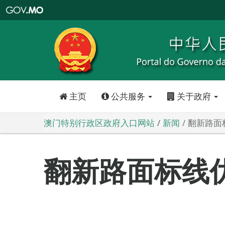
澳
门
特
别
行
政
区
政
府
入
口
网
站
主页
公共服务
关于政府
澳门特别行政区政府入口网站
新闻
翻新路面
翻新路面标线