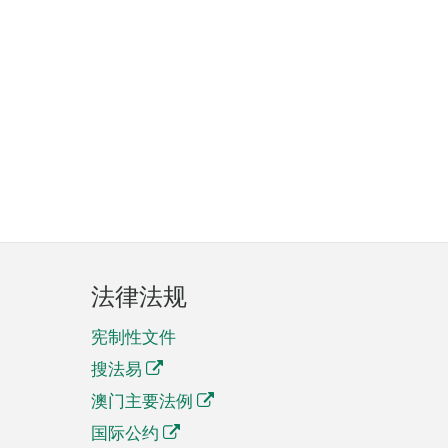
法律法规
宪制性文件
搜法易
澳门主要法例
国际公约