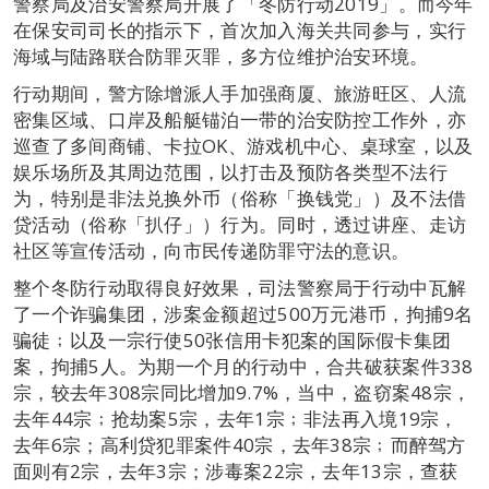
警察局及治安警察局开展了「冬防行动2019」。而今年
在保安司司长的指示下，首次加入海关共同参与，实行
海域与陆路联合防罪灭罪，多方位维护治安环境。
行动期间，警方除增派人手加强商厦、旅游旺区、人流
密集区域、口岸及船艇锚泊一带的治安防控工作外，亦
巡查了多间商铺、卡拉OK、游戏机中心、桌球室，以及
娱乐场所及其周边范围，以打击及预防各类型不法行
为，特别是非法兑换外币（俗称「换钱党」）及不法借
贷活动（俗称「扒仔」）行为。同时，透过讲座、走访
社区等宣传活动，向市民传递防罪守法的意识。
整个冬防行动取得良好效果，司法警察局于行动中瓦解
了一个诈骗集团，涉案金额超过500万元港币，拘捕9名
骗徒﹔以及一宗行使50张信用卡犯案的国际假卡集团
案，拘捕5人。为期一个月的行动中，合共破获案件338
宗，较去年308宗同比增加9.7%，当中，盗窃案48宗，
去年44宗﹔抢劫案5宗，去年1宗﹔非法再入境19宗，
去年6宗；高利贷犯罪案件40宗，去年38宗﹔而醉驾方
面则有2宗，去年3宗；涉毒案22宗，去年13宗，查获