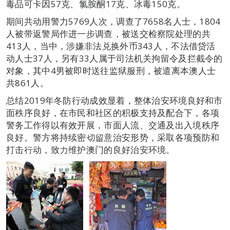
毒品可卡因57克、氯胺酮17克、冰毒150克。
期间共动用警力5769人次，调查了7658名人士，1804
人被带返警局作进一步调查，被送交检察院处理的共
413人，当中，涉嫌非法兑换外币343人，不法借贷活
动人士37人，另有33人属于司法机关拘留令及拦截令的
对象，其中4男被即时送往监狱服刑，被遣离本澳人士
共861人。
总结2019年冬防行动成效显着，整体治安环境良好和市
面秩序良好，在市民和社区的积极支持及配合下，各项
警务工作得以有效开展，市面人流、交通及出入境秩序
良好。警方将持续密切留意治安形势，采取各项预防和
打击行动，致力维护澳门的良好治安环境。