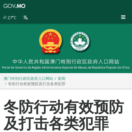
澳
门
特
27°C
别
行
政
区
政
府
入
口
网
站
澳门特别行政区政府入口网站
新闻
冬防行动有效预防及打击各类犯罪
冬防行动有效预防
及打击各类犯罪