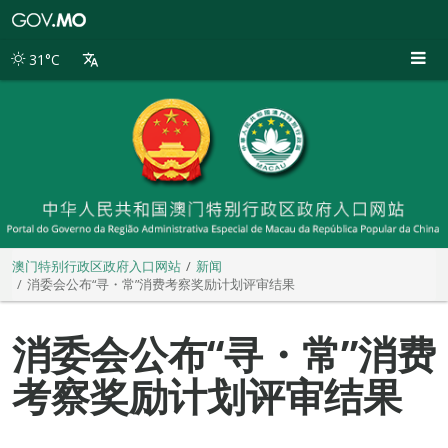
澳
门
特
31°C
别
行
政
区
政
府
入
口
网
站
澳门特别行政区政府入口网站
新闻
消委会公布“寻・常”消费考察奖励计划评审结果
消委会公布“寻・常”消费
考察奖励计划评审结果