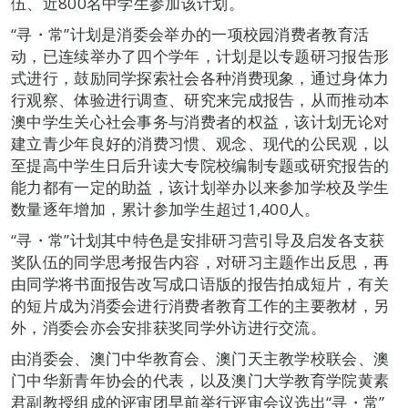
伍、近800名中学生参加该计划。
“寻・常”计划是消委会举办的一项校园消费者教育活
动，已连续举办了四个学年，计划是以专题研习报告形
式进行，鼓励同学探索社会各种消费现象，通过身体力
行观察、体验进行调查、研究来完成报告，从而推动本
澳中学生关心社会事务与消费者的权益，该计划无论对
建立青少年良好的消费习惯、观念、现代的公民观，以
至提高中学生日后升读大专院校编制专题或研究报告的
能力都有一定的助益，该计划举办以来参加学校及学生
数量逐年增加，累计参加学生超过1,400人。
“寻・常”计划其中特色是安排研习营引导及启发各支获
奖队伍的同学思考报告内容，对研习主题作出反思，再
由同学将书面报告改写成口语版的报告拍成短片，有关
的短片成为消委会进行消费者教育工作的主要教材，另
外，消委会亦会安排获奖同学外访进行交流。
由消委会、澳门中华教育会、澳门天主教学校联会、澳
门中华新青年协会的代表，以及澳门大学教育学院黄素
君副教授组成的评审团早前举行评审会议选出“寻・常”