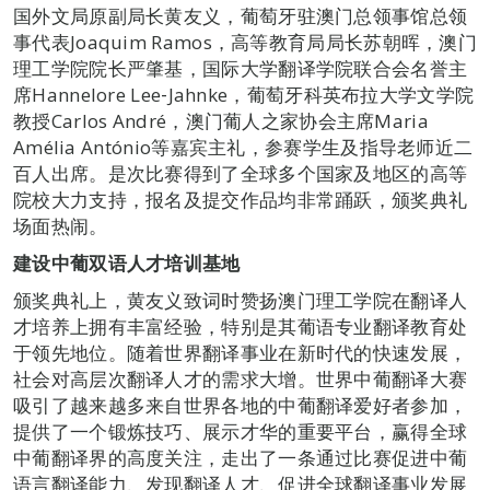
国外文局原副局长黄友义，葡萄牙驻澳门总领事馆总领
事代表Joaquim Ramos，高等教育局局长苏朝晖，澳门
理工学院院长严肇基，国际大学翻译学院联合会名誉主
席Hannelore Lee‐Jahnke，葡萄牙科英布拉大学文学院
教授Carlos André，澳门葡人之家协会主席Maria
Amélia António等嘉宾主礼，参赛学生及指导老师近二
百人出席。是次比赛得到了全球多个国家及地区的高等
院校大力支持，报名及提交作品均非常踊跃，颁奖典礼
场面热闹。
建设中葡双语人才培训基地
颁奖典礼上，黄友义致词时赞扬澳门理工学院在翻译人
才培养上拥有丰富经验，特别是其葡语专业翻译教育处
于领先地位。随着世界翻译事业在新时代的快速发展，
社会对高层次翻译人才的需求大增。世界中葡翻译大赛
吸引了越来越多来自世界各地的中葡翻译爱好者参加，
提供了一个锻炼技巧、展示才华的重要平台，赢得全球
中葡翻译界的高度关注，走出了一条通过比赛促进中葡
语言翻译能力、发现翻译人才、促进全球翻译事业发展