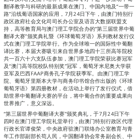
翻译教学与科研的最新成果在澳门、中国内地及“一带一
路”沿线葡语国家的应用，7月24日下午，由澳门特别行
政区政府社会文化司司长办公室及语言大数据联盟支
持，高等教育局与澳门理工学院合办的“第三届世界中葡
翻译大赛”颁奖典礼暨《环球葡萄牙语》系列教材发行仪
式在澳门理工学院举行。作为全球唯一的国际性中葡翻
译比赛，本届大赛吸引来自世界多地四十三所高等院校
共一百六十六支队伍参加，澳门理工学院荣获比赛冠军
及“澳门高等院校队特别奖”冠军，葡萄牙米尼奥大学获
亚军及巴西FAAP商务孔子学院获季军。由澳门理工学
院、葡萄牙里斯本大学与商务印书馆合作出版的《环球
葡萄牙语》第四册教材，在活动上举行了发行仪式，借
助世界中葡翻译大赛的平台，将中葡合作的重要成果向
世界推广，意义深远。
“第三届世界中葡翻译大赛”颁奖典礼，于7月24日下午
四时在澳门理工学院礼堂举行，由澳门特别行政区代理
行政长官谭俊荣，中央政府驻澳门联络办公室教育与青
年工作部副部长苟人民，中国翻译协会常务副会长、中