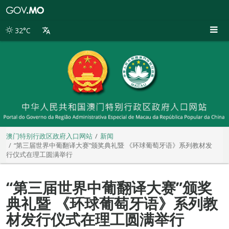
澳
门
特
32°C
别
行
政
区
政
府
入
口
网
站
澳门特别行政区政府入口网站
新闻
“第三届世界中葡翻译大赛”颁奖典礼暨 《环球葡萄牙语》系列教材发
行仪式在理工圆满举行
“第三届世界中葡翻译大赛”颁奖
典礼暨 《环球葡萄牙语》系列教
材发行仪式在理工圆满举行