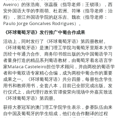
Aveiro）的张浩南、张蕊薇（指导老师：王锁瑛），西
安外国语大学的李雨萌、杜若洲、符琳（指导老师：治
程），浙江外国语学院的赵乐吉、魏欢（指导老师：
Paulo Jorge Goncalves Rodrigues）。
《环球葡萄牙语》发行推广中葡合
作
成果
活动上，同时发行了《环球葡萄牙语》第四册教材。
《环球葡萄牙语》是澳门理工学院与葡萄牙里斯本大学
历经十年通力合作、商务印书馆出版的为中国葡语学习
者量身打造的精品系列葡语教材，由葡萄牙着名语言学
家Malaca Casteleiro担任学术顾问，并由两校的葡语学
者和中葡双语专家精心合编，成为两校中葡合作的重要
成果之一。《环球葡萄牙语》共分四册，每册包含学生
用书和教师用书，全套八本，目前已全部完成出版。发
行仪式上，由代理行政长官谭俊荣向现场中外嘉宾致送
《环球葡萄牙语》第四册。
获得大赛冠军的澳门理工学院学生表示，参赛队伍由来
自中国及葡萄牙的学生组成，他们在合作翻译的过程