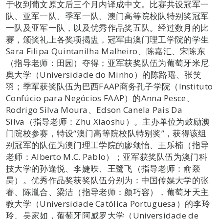
于收到葡文原文后三个月内译成中文。比赛共设冠军一
队、亚军一队、季军一队、澳门高等院校队特别奖冠军
一队及亚军一队，以及优秀作品奖五队。经过数月的比
赛，颁奖礼上各奖项揭盅，冠军由澳门理工学院的学生
Sara Filipa Quintanilha Malheiro、陈嘉汇、宋陈东
（指导老师：田园）夺得；亚军获奖队伍为葡萄牙米尼
奥大学（Universidade do Minho）的陈路瑶、张笑
羽；季军获奖队伍为巴西FAAP商务孔子学院（Instituto
Confúcio para Negócios FAAP）的Anna Pesce、
Rodrigo Silva Moura、Edson Canela Pais Da
Silva（指导老师：Zhu Xiaoshu）。主办单位为鼓励澳
门院校参赛，特设“澳门高等院校队特别奖”，获得该组
别冠军的队伍为澳门理工学院的廖颂怡、王乐楠（指导
老师：Alberto M.C. Pablo）；亚军获奖队伍为澳门科
技大学的孙逢悦、李婕昳、王鹭飞（指导老师：俞燚
昺）。优秀作品奖获奖队伍分别为：中国传媒大学的张
睿、陈胤合、梁洁（指导老师：颜巧容），葡萄牙天主
教大学（Universidade Católica Portuguesa）的李玲
玲、吴家如，葡萄牙阿威罗大学（Universidade de