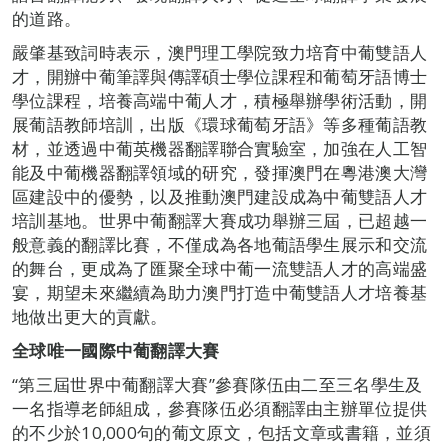
的道路。
嚴肇基致詞時表示，澳門理工學院致力培育中葡雙語人
才，開辦中葡筆譯與傳譯碩士學位課程和葡萄牙語博士
學位課程，培養高端中葡人才，積極舉辦學術活動，開
展葡語教師培訓，出版《環球葡萄牙語》等多種葡語教
材，並透過中葡英機器翻譯聯合實驗室，加強在人工智
能及中葡機器翻譯領域的研究，發揮澳門在粵港澳大灣
區建設中的優勢，以及推動澳門建設成為中葡雙語人才
培訓基地。世界中葡翻譯大賽成功舉辦三屆，已超越一
般意義的翻譯比賽，不僅成為各地葡語學生展示和交流
的舞台，更成為了匯聚全球中葡一流雙語人才的高端盛
宴，期望未來繼續為助力澳門打造中葡雙語人才培養基
地做出更大的貢獻。
全球唯一國際中葡翻譯大賽
“第三屆世界中葡翻譯大賽”參賽隊伍由二至三名學生及
一名指導老師組成，參賽隊伍必須翻譯由主辦單位提供
的不少於10,000句的葡文原文，包括文章或書籍，並須