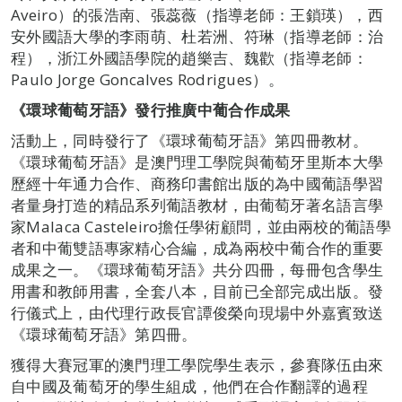
Aveiro）的張浩南、張蕊薇（指導老師：王鎖瑛），西
安外國語大學的李雨萌、杜若洲、符琳（指導老師：治
程），浙江外國語學院的趙樂吉、魏歡（指導老師：
Paulo Jorge Goncalves Rodrigues）。
《環球葡萄牙語》發行推廣中葡合
作
成果
活動上，同時發行了《環球葡萄牙語》第四冊教材。
《環球葡萄牙語》是澳門理工學院與葡萄牙里斯本大學
歷經十年通力合作、商務印書館出版的為中國葡語學習
者量身打造的精品系列葡語教材，由葡萄牙著名語言學
家Malaca Casteleiro擔任學術顧問，並由兩校的葡語學
者和中葡雙語專家精心合編，成為兩校中葡合作的重要
成果之一。《環球葡萄牙語》共分四冊，每冊包含學生
用書和教師用書，全套八本，目前已全部完成出版。發
行儀式上，由代理行政長官譚俊榮向現場中外嘉賓致送
《環球葡萄牙語》第四冊。
獲得大賽冠軍的澳門理工學院學生表示，參賽隊伍由來
自中國及葡萄牙的學生組成，他們在合作翻譯的過程