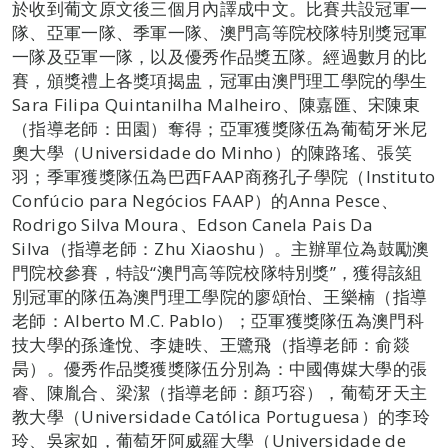
於收到葡文原文後三個月內譯成中文。比賽共設冠軍一
隊、亞軍一隊、季軍一隊、澳門高等院校隊特別獎冠軍
一隊及亞軍一隊，以及優秀作品獎五隊。經過數月的比
賽，頒獎禮上各獎項揭盅，冠軍由澳門理工學院的學生
Sara Filipa Quintanilha Malheiro、陳嘉匯、宋陳東
（指導老師：田園）奪得；亞軍獲獎隊伍為葡萄牙米尼
奧大學（Universidade do Minho）的陳路瑤、張笑
羽；季軍獲獎隊伍為巴西FAAP商務孔子學院（Instituto
Confúcio para Negócios FAAP）的Anna Pesce、
Rodrigo Silva Moura、Edson Canela Pais Da
Silva（指導老師：Zhu Xiaoshu）。主辦單位為鼓勵澳
門院校參賽，特設“澳門高等院校隊特別獎”，獲得該組
別冠軍的隊伍為澳門理工學院的廖頌怡、王樂楠（指導
老師：Alberto M.C. Pablo）；亞軍獲獎隊伍為澳門科
技大學的孫逢悅、李婕昳、王鷺飛（指導老師：俞燚
昺）。優秀作品獎獲獎隊伍分別為：中國傳媒大學的張
睿、陳胤合、梁潔（指導老師：顏巧容），葡萄牙天主
教大學（Universidade Católica Portuguesa）的李玲
玲、吳家如，葡萄牙阿威羅大學（Universidade de