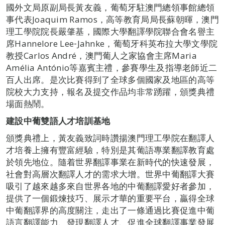
國外文局原副局長黃友義，葡萄牙駐澳門總領事館總領
事代表Joaquim Ramos，高等教育局局長蘇朝暉，澳門
理工學院院長嚴肇基，國際大學翻譯學院聯合會名譽主
席Hannelore Lee‐Jahnke，葡萄牙科英布拉大學文學院
教授Carlos André，澳門葡人之家協會主席Maria
Amélia António等嘉賓主禮，參賽學生及指導老師近二
百人出席。是次比賽得到了全球多個國家及地區的高等
院校大力支持，報名及提交作品均非常踴躍，頒獎典禮
場面熱鬧。
建設中葡雙語人才培訓基地
頒獎典禮上，黃友義致詞時讚揚澳門理工學院在翻譯人
才培養上擁有豐富經驗，特別是其葡語專業翻譯教育處
於領先地位。隨着世界翻譯事業在新時代的快速發展，
社會對高層次翻譯人才的需求大增。世界中葡翻譯大賽
吸引了越來越多來自世界各地的中葡翻譯愛好者參加，
提供了一個鍛煉技巧、展示才華的重要平台，贏得全球
中葡翻譯界的高度關注，走出了一條通過比賽促進中葡
語言翻譯能力、發現翻譯人才、促進全球翻譯事業發展