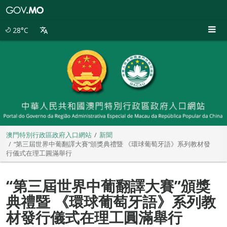
澳
門
特
28°C
別
行
政
區
政
府
入
口
網
站
澳門特別行政區政府入口網站
新聞
“第三屆世界中葡翻譯大賽”頒獎典禮暨 《環球葡萄牙語》系列教材發
行儀式在理工圓滿舉行
“第三屆世界中葡翻譯大賽”頒獎
典禮暨 《環球葡萄牙語》系列教
材發行儀式在理工圓滿舉行