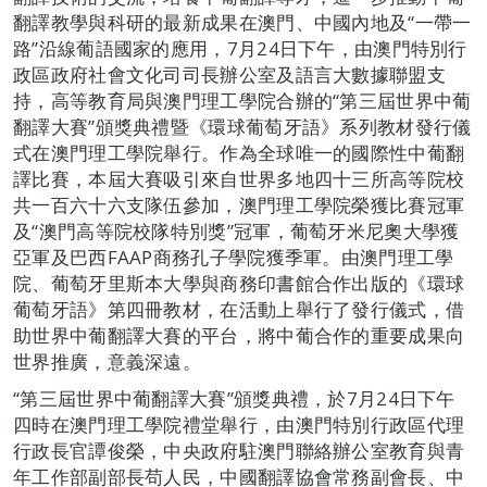
翻譯教學與科研的最新成果在澳門、中國內地及“一帶一
路”沿線葡語國家的應用，7月24日下午，由澳門特別行
政區政府社會文化司司長辦公室及語言大數據聯盟支
持，高等教育局與澳門理工學院合辦的“第三屆世界中葡
翻譯大賽”頒獎典禮暨《環球葡萄牙語》系列教材發行儀
式在澳門理工學院舉行。作為全球唯一的國際性中葡翻
譯比賽，本屆大賽吸引來自世界多地四十三所高等院校
共一百六十六支隊伍參加，澳門理工學院榮獲比賽冠軍
及“澳門高等院校隊特別獎”冠軍，葡萄牙米尼奧大學獲
亞軍及巴西FAAP商務孔子學院獲季軍。由澳門理工學
院、葡萄牙里斯本大學與商務印書館合作出版的《環球
葡萄牙語》第四冊教材，在活動上舉行了發行儀式，借
助世界中葡翻譯大賽的平台，將中葡合作的重要成果向
世界推廣，意義深遠。
“第三屆世界中葡翻譯大賽”頒獎典禮，於7月24日下午
四時在澳門理工學院禮堂舉行，由澳門特別行政區代理
行政長官譚俊榮，中央政府駐澳門聯絡辦公室教育與青
年工作部副部長苟人民，中國翻譯協會常務副會長、中