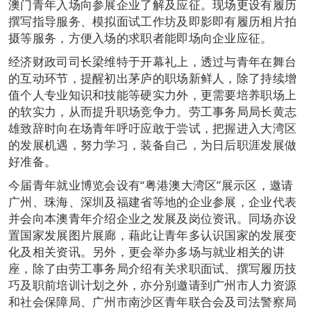
澳门青年入场向参展企业了解及应征。现场更设有履历
撰写指导服务、模拟面试工作坊及即影即有履历相片拍
摄等服务，方便入场的求职者能即场向企业应征。
经济财政司司长梁维特于开幕礼上，透过与青年在舞台
的互动环节，提醒初出茅庐的职场新鲜人，除了持续增
值个人专业知识和技能等硬实力外，更需要培养职场上
的软实力，从而提升职场竞争力。劳工事务局局长黄志
雄致辞时向在场青年呼吁应敢于尝试，把握进入大湾区
的发展机遇，努力学习，装备自己，为日后职涯发展做
好准备。
今届青年就业博览会设有“粤港澳大湾区”展示区，邀请
广州、珠海、深圳及福建省等地的企业参展，企业代表
并会向本澳青年介绍企业之发展及岗位资讯。同场亦设
置国家发展图片展廊，藉此让青年多认识国家的发展变
化及相关资讯。另外，更会举办多场与就业相关的讲
座，除了由劳工事务局介绍有关求职面试、撰写履历技
巧及职前培训计划之外，亦分别邀请到广州市人力资源
和社会保障局、广州市南沙区青年联合会及司法警察局