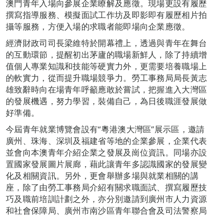
澳門青年入場向參展企業瞭解及應徵。現場更設有履歷
撰寫指導服務、模擬面試工作坊及即影即有履歷相片拍
攝等服務，方便入場的求職者能即場向企業應徵。
經濟財政司司長梁維特於開幕禮上，透過與青年在舞台
的互動環節，提醒初出茅廬的職場新鮮人，除了持續增
值個人專業知識和技能等硬實力外，更需要培養職場上
的軟實力，從而提升職場競爭力。勞工事務局局長黃志
雄致辭時向在場青年呼籲應敢於嘗試，把握進入大灣區
的發展機遇，努力學習，裝備自己，為日後職涯發展做
好準備。
今屆青年就業博覽會設有“粵港澳大灣區”展示區，邀請
廣州、珠海、深圳及福建省等地的企業參展，企業代表
並會向本澳青年介紹企業之發展及崗位資訊。同場亦設
置國家發展圖片展廊，藉此讓青年多認識國家的發展變
化及相關資訊。另外，更會舉辦多場與就業相關的講
座，除了由勞工事務局介紹有關求職面試、撰寫履歷技
巧及職前培訓計劃之外，亦分別邀請到廣州市人力資源
和社會保障局、廣州市南沙區青年聯合會及司法警察局