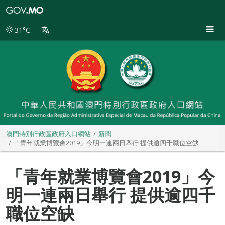
澳
門
特
31°C
別
行
政
區
政
府
入
口
網
站
澳門特別行政區政府入口網站
新聞
「青年就業博覽會2019」今明一連兩日舉行 提供逾四千職位空缺
「青年就業博覽會2019」今
明一連兩日舉行 提供逾四千
職位空缺