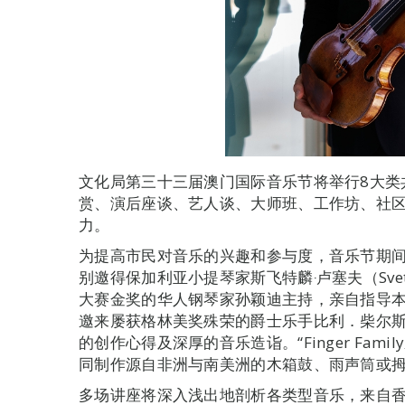
文化局第三十三届澳门国际音乐节将举行8大类
赏、演后座谈、艺人谈、大师班、工作坊、社
力。
为提高市民对音乐的兴趣和参与度，音乐节期间
别邀得保加利亚小提琴家斯飞特麟‧卢塞夫（Svetl
大赛金奖的华人钢琴家孙颖迪主持，亲自指导本
邀来屡获格林美奖殊荣的爵士乐手比利．柴尔斯（Bi
的创作心得及深厚的音乐造诣。“Finger Fam
同制作源自非洲与南美洲的木箱鼓、雨声筒或
多场讲座将深入浅出地剖析各类型音乐，来自香港