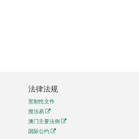
法律法规
宪制性文件
搜法易
澳门主要法例
国际公约