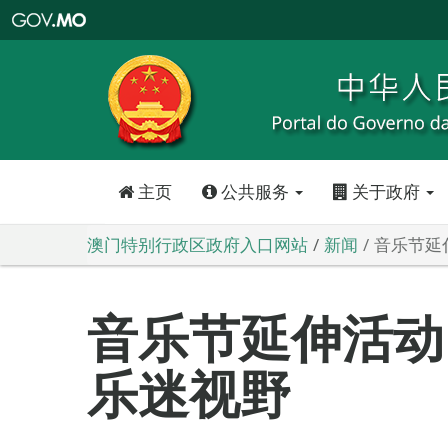
澳
门
特
别
行
政
区
政
府
入
口
网
站
主页
公共服务
关于政府
澳门特别行政区政府入口网站
新闻
音乐节延
音乐节延伸活动
乐迷视野