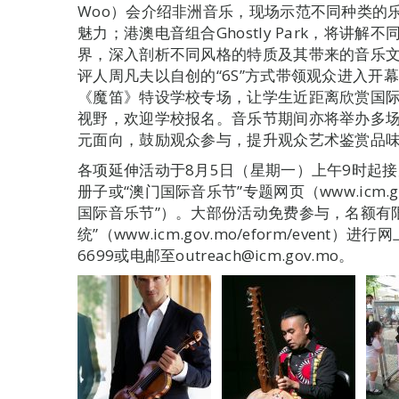
Woo）会介绍非洲音乐，现场示范不同种类的
魅力；港澳电音组合Ghostly Park，将讲
界，深入剖析不同风格的特质及其带来的音乐
评人周凡夫以自创的“6S”方式带领观众进入开
《魔笛》特设学校专场，让学生近距离欣赏国
视野，欢迎学校报名。音乐节期间亦将举办多
元面向，鼓励观众参与，提升观众艺术鉴赏品
各项延伸活动于8月5日（星期一）上午9时起
册子或“澳门国际音乐节”专题网页（www.icm.g
国际音乐节”）。大部份活动免费参与，名额有
统”（www.icm.gov.mo/eform/even
6699或电邮至outreach@icm.gov.mo。