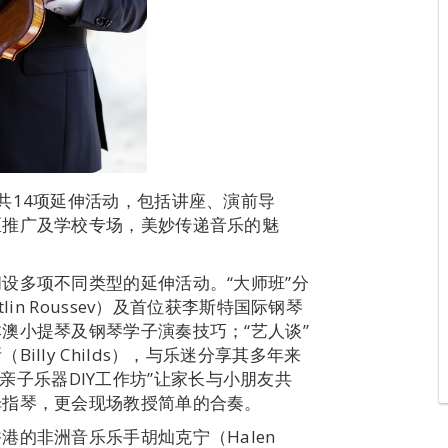
共14项延伸活动，包括讲座、演前导
区推广及学校专场，美妙传递音乐的魅
设多项不同类型的延伸活动。“大师班”分
in Roussev）及首位获李斯特国际钢琴
澳小提琴及钢琴学子演奏技巧；“艺人谈”
lly Childs），与乐迷分享其多年来
ily亲子乐器DIY工作坊”让家长与小朋友共
拇指琴，更会现场教授简单的合奏。
的非洲音乐乐手胡灿克宁（Halen