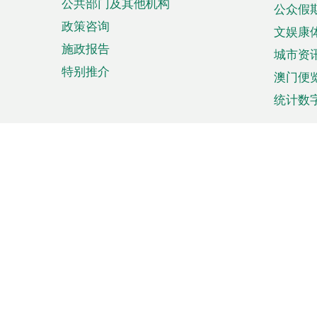
公共部门及其他机构
公众假
政策咨询
文娱康
施政报告
城市资
特别推介
澳门便
统计数
来澳旅游
商务
计划行程
贸易投
观光
澳门经
娱乐休闲
中小企
购物
市场资
节日盛事
知识产
网
网
页
使用条款
私隐声明
协调机构：澳门特别行政区行