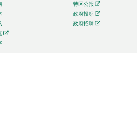
期
特区公报
体
政府投标
讯
政府招聘
览
字
及贸易
相关连结
资
手机应用程序目录
贸会展
社交媒体目录
商机和服务
专题网站目录
讯
RSS订阅目录
权
表格下载
政公职局