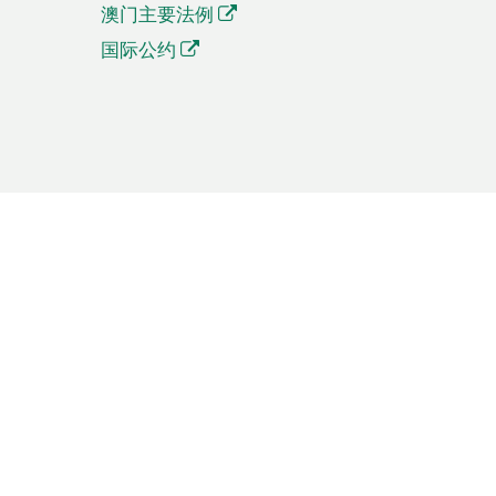
澳门主要法例
国际公约
繁體中文
簡体中文
Português
English