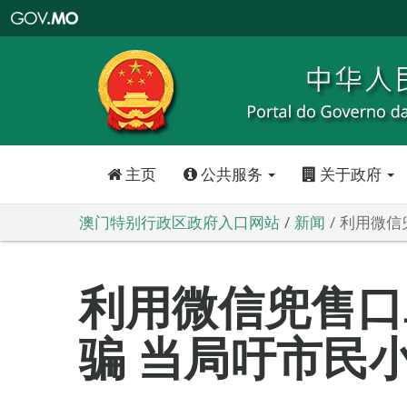
澳
门
特
别
行
政
区
政
府
入
口
网
站
主页
公共服务
关于政府
澳门特别行政区政府入口网站
新闻
利用微信
利用微信兜售口
骗 当局吁市民