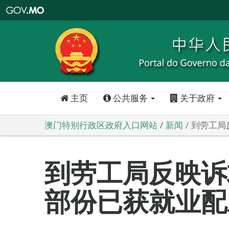
澳
门
特
别
行
政
区
政
府
入
口
网
站
主页
公共服务
关于政府
澳门特别行政区政府入口网站
新闻
到劳工局
到劳工局反映
部份已获就业配