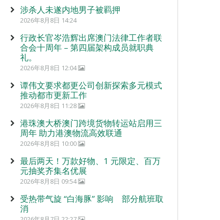
涉杀人未遂内地男子被羁押
2026年8月8日 14:24
行政长官岑浩辉出席澳门法律工作者联
合会十周年 – 第四届架构成员就职典
礼。
2026年8月8日 12:04
谭伟文要求都更公司创新探索多元模式
推动都市更新工作
2026年8月8日 11:28
港珠澳大桥澳门跨境货物转运站启用三
周年 助力港澳物流高效联通
2026年8月8日 10:00
最后两天！万款好物、1 元限定、百万
元抽奖齐集名优展
2026年8月8日 09:54
受热带气旋 “白海豚” 影响 部分航班取
消
2026年8月7日 22:27