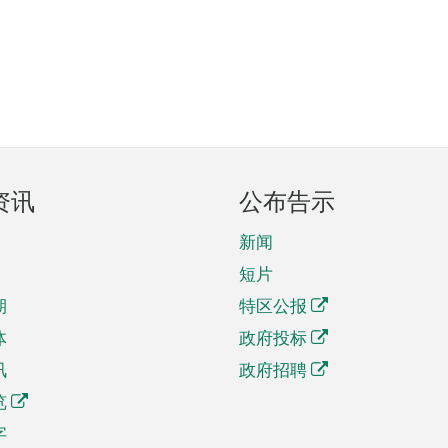
资讯
公布告示
新闻
短片
期
特区公报
体
政府投标
讯
政府招聘
览
字