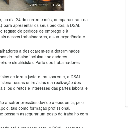
ue, no dia 24 do corrente mês, compareceram na
L) para apresentar os seus pedidos, a DSAL
ao registo de pedidos de emprego e à
ais desses trabalhadores, a sua experiência e
abalhadores a deslocarem-se a determinados
ipos de trabalho incluiam: soldadores,
iro e electricista). Parte dos trabalhadores
istas de forma justa e transparente, a DSAL
isionar essas entrevistas e a realização dos
is, os direitos e interesses das partes laboral e
o a sofrer pressões devido à epedemia, pelo
poio, tais como formação profissional,
que possam assegurar um posto de trabalho com
ada até à presente data, a DSAL, contactou