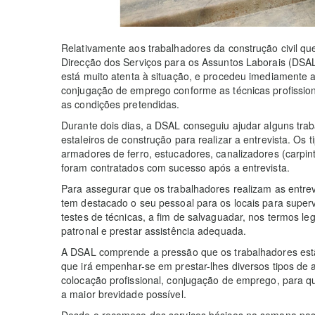
Relativamente aos trabalhadores da construção civil q
Direcção dos Serviços para os Assuntos Laborais (DSA
está muito atenta à situação, e procedeu imediamente 
conjugação de emprego conforme as técnicas profission
as condições pretendidas.
Durante dois dias, a DSAL conseguiu ajudar alguns tr
estaleiros de construção para realizar a entrevista. Os t
armadores de ferro, estucadores, canalizadores (carpinte
foram contratados com sucesso após a entrevista.
Para assegurar que os trabalhadores realizam as entrev
tem destacado o seu pessoal para os locais para superv
testes de técnicas, a fim de salvaguadar, nos termos lega
patronal e prestar assistência adequada.
A DSAL comprende a pressão que os trabalhadores estã
que irá empenhar-se em prestar-lhes diversos tipos de a
colocação profissional, conjugação de emprego, para 
a maior brevidade possível.
Desde o recomeço dos serviços básicos na semana pass