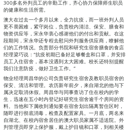
300多名外判员工的辛勤工作，齐心协力保障师生职员
的健康和生活所需。
澳大在过去一个多月以来，全力抗疫，而一班外判人员
更不畏困难，紧守岗位，负责校内清洁、保安、膳食和
物资供应等，宋永华衷心感谢他们的付出和贡献。在这
段期间，宋永华还专程去慰问外判服务供应商，瞭解他
们的工作情况。负责部分书院和研究生宿舍膳食的食店
经理梁巧说：“抗疫初期已备好足够餐盒和口罩，并安排
员工入住宿舍，基本没遇到太大困难。校长还特别提醒
我们注意防疫，做好卫生工作。”
物业经理周昌华的公司负责研究生宿舍及教职员宿舍的
保安、清洁和管理。农历新年前夕，来自湖北的他与下
属决定取消休假。周昌华与同事查访了住在校内的学
生，迅速在五小时内登记好研究生宿舍逾千个房间的资
料。当他和下属收到通知要在宿舍划出隔离暂住区时，
随即进行彻底消毒，检查及配置家具。一月底，两名来
自湖北、在校内宿舍居住的澳大职员家属不适送院。外
判管理员即穿上保护服，戴上护目镜和口罩，到相关楼