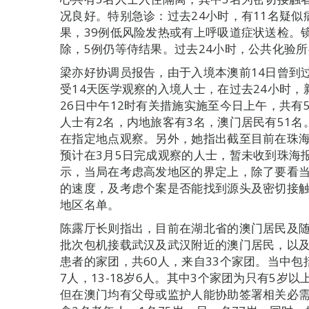
况良好。特别急诊：过去24小时，有11名疑似
果，39例低风险发热或有上呼吸道症状送检。镜
除，5例仍等侍结果。过去24小时，公共化验所
梁亦好协调员报告，由于入境本澳前14日曾到
受14天医学观察的入境人士，在过去24小时，
26日中午12时有关措施实施至今日上午，共有
人士有2名，内地旅客有3名，澳门居民有51名
在指定地点观察。另外，她指出截至目前在珠海
预计在3月5日完成观察的人士，暂未收到珠海
示，当局在考虑高发地区的界定上，除了要看
的速度，及考虑个案是否能找到源头及密切接
地区名单。
陈露厅长则指出，目前在湖北省的澳门居民及随
批次包机接载武汉及武汉附近的澳门居民，以
患者的家团，共60人，来自33个家团。当中包括1
7人，13-18岁6人。其中3个家团为只有5
但在澳门均有父母或监护人能协助签署相关必