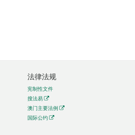
法律法规
宪制性文件
搜法易
澳门主要法例
国际公约