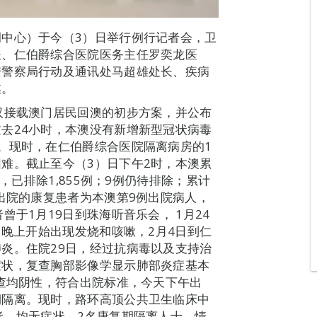
中心）于今（3）日举行例行记者会，卫
长、仁伯爵综合医院医务主任罗奕龙医
安警察局行动及通讯处马超雄处长、疾病
媒。
汉接载澳门居民回澳的初步方案，并公布
去24小时，本澳没有新增新型冠状病毒
。现时，在仁伯爵综合医院隔离病房的1
难。截止至今（3）日下午2时，本澳累
，已排除1,855例；9例仍待排除；累计
述出院的康复患者为本澳第9例出院病人，
于1月19日到珠海听音乐会， 1月24
日晚上开始出现发烧和咳嗽，2月4日到仁
炎。住院29日，经过抗病毒以及支持治
症状，复查胸部影像学显示肺部炎症基本
检查均阴性，符合出院标准，今天下午出
期隔离。现时，路环高顶公共卫生临床中
者，均无症状。2名康复期隔离人士，情