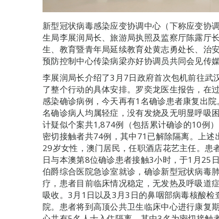
新型冠状病毒感染应变协调中心（下称应变协调
生局李展润局长、旅游局执照及监察厅陈露厅
生、教育暨青年局延续教育处黄志勇处长、治
预防控制中心传染病梁亦好协调员共同会见传
李展润局长介绍了3月7日政府首次包机前往武
了整个行动的具体安排。罗奕龙医生报告，在过
感染确诊病例，今天再有1名确诊患者康复出院
名确诊病人均属轻症，没有发烧及无明显呼吸困
计疑似个案共1,874例（包括累计确诊的10例）
密切接触者共74例，其中71已解除隔离。上
29岁女性，澳门居民，任职酒店花艺主任。患者曾
日与本澳第8位确诊患者接触3小时，于1月25
伯爵综合医院急诊室就诊，确诊新型冠状病毒肺
疗，患者目前临床情况稳定，无发热及呼吸道
吸收。3月1日以及3月3日的鼻咽部病毒核酸
院。患者将到高顶公共卫生临床中心进行康复
心共有5名人士入住隔离，其中3名为密切接触