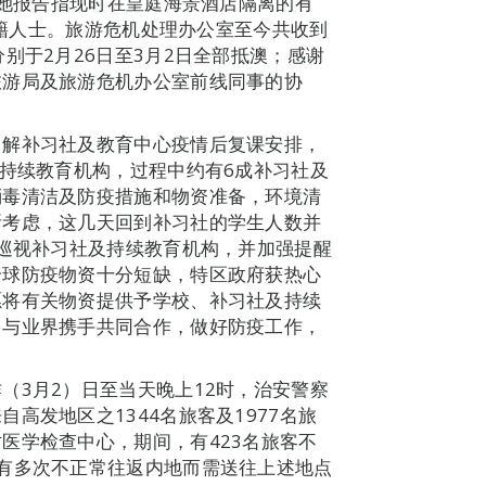
，她报告指现时在皇庭海景酒店隔离的有
韩国籍人士。旅游危机处理办公室至今共收到
别于2月26日至3月2日全部抵澳；感谢
旅游局及旅游危机办公室前线同事的协
了解补习社及教育中心疫情后复课安排，
及持续教育机构，过程中约有6成补习社及
消毒清洁及防疫措施和物资准备，环境清
所考虑，这几天回到补习社的学生人数并
续巡视补习社及持续教育机构，并加强提醒
全球防疫物资十分短缺，特区政府获热心
愿将有关物资提供予学校、补习社及持续
，与业界携手共同合作，做好防疫工作，
（3月2）日至当天晚上12时，治安警察
高发地区之1344名旅客及1977名旅
医学检查中心，期间，有423名旅客不
有多次不正常往返内地而需送往上述地点