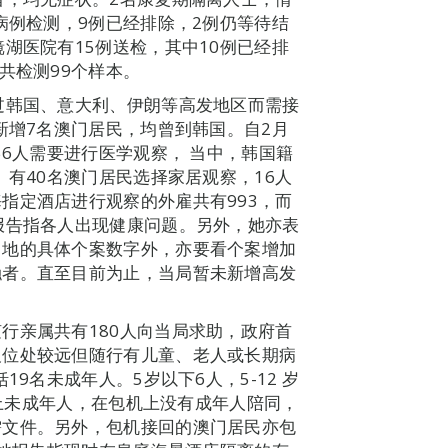
病例检测，9例已经排除，2例仍等待结
湖医院有15例送检，其中10例已经排
共检测99个样本。
过韩国、意大利、伊朗等高发地区而需接
新增7名澳门居民，均曾到韩国。自2月
56人需要进行医学观察， 当中，韩国籍
。有40名澳门居民选择家居观察，16人
指定酒店进行观察的外雇共有993，而
报告指各人出现健康问题。另外，她亦表
当地的具体个案数字外，亦要看个案增加
触者。直至目前为止，当局暂未新增高发
行亲属共有180人向当局求助，政府首
及位处较远但随行有儿童、老人或长期病
9名未成年人。5岁以下6人，5-12 岁
岁以上未成年人，在包机上没有成年人陪同，
需文件。另外，包机接回的澳门居民亦包