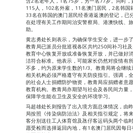
含2名老年人，1名75岁，另一名77岁。同时
115人，102名外雇，11名澳门居民，2名
33名在韩国的澳门居民经香港返澳的登记，已分
在处理有关工作期间治安警察局、港澳快线、
助。
黄志勇处长则表示，为确保学生安全，进一步
教青局已派员分批巡视各区共约250间补习社
教育中心恢复开放或准备恢复开放，并已做好
洁符合标准。他表示，可能家长仍然对疫情有
不多，约为原来学生数的1/3。教青局将会继
相关机构必须严格遵守有关防疫指引。强调，
的社会人士捐赠防护物资，教青局应捐赠者意
教育机构。教青局亦期望与社会及各民间力量
保障学生能在卫生及安全的环境学习。
马超雄处长则报告了出入境方面总体情况，由昨
局按照《传染病防治法》及相关指引规定，将来自
客分别送往工人体育馆及氹仔客运码头两个临时
愿受检而选择返回内地，有1名澳门居民因每日