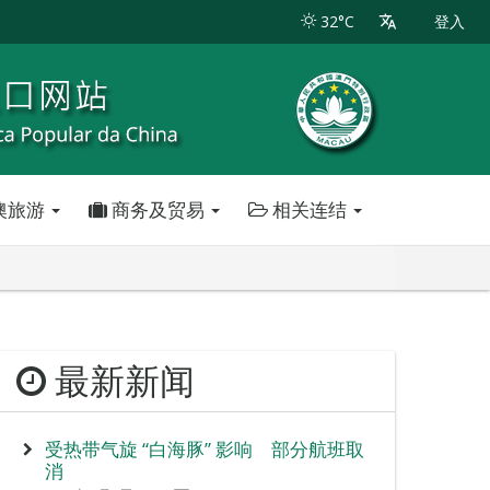
32°C
登入
澳旅游
商务及贸易
相关连结
最新新闻
受热带气旋 “白海豚” 影响 部分航班取
消