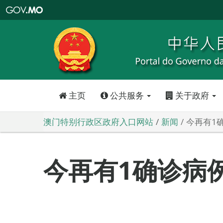
澳
门
特
别
行
政
区
政
府
入
口
网
站
主页
公共服务
关于政府
澳门特别行政区政府入口网站
新闻
今再有1
今再有1确诊病