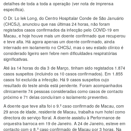
detalhes de toda a toda a operação (ver nota de imprensa
especifica).
O Dr. Lo Iek Long, do Centro Hospitalar Conde de São Januário
(CHCSJ), anunciou que nas últimas 24 horas, não foram
registados casos confirmados da infecção pelo COVID-19 em
Macau, e hoje houve mais um doente confirmado que recuperou
e teve alta. Há agora apenas um doente confirmado, ainda
internado em isolamento no CHCSJ, mas o seu estado clínico é
considerado ligeiro sem febre nem dificuldades respiratórias
significativas.
Até às 14 horas do dia 3 de Março, tinham sido registados 1.874
casos suspeitos (incluindo os 10 casos confirmados). Em 1.855
casos foi excluída a infecção. Há 9 casos suspeitos cujo
resultado do teste ainda está pendente. Foram acompanhados
clinicamente 74 pessoas consideradas como casos de contacto
próximo e 71 delas concluíram o isolamento preventivo.
A doente que teve alta foi o 9.º caso confirmado de Macau, com
29 anos de idade, residente de Macau, trabalha num hotel como
directora do serviço floral. A doente assistiu à Performance de
orquestra barroca em 19 de Janeiro. A 24 de Janeiro, esteve em
contacto com o 8.º caso confirmado de Macau por 3 horas. Na