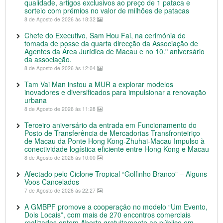
qualidade, artigos exclusivos ao preço de 1 pataca e
sorteio com prémios no valor de milhões de patacas
8 de Agosto de 2026 às 18:32
Chefe do Executivo, Sam Hou Fai, na cerimónia de
tomada de posse da quarta direcção da Associação de
Agentes da Área Jurídica de Macau e no 10.º aniversário
da associação.
8 de Agosto de 2026 às 12:04
Tam Vai Man instou a MUR a explorar modelos
inovadores e diversificados para impulsionar a renovação
urbana
8 de Agosto de 2026 às 11:28
Terceiro aniversário da entrada em Funcionamento do
Posto de Transferência de Mercadorias Transfronteiriço
de Macau da Ponte Hong Kong-Zhuhai-Macau Impulso à
conectividade logística eficiente entre Hong Kong e Macau
8 de Agosto de 2026 às 10:00
Afectado pelo Ciclone Tropical “Golfinho Branco” – Alguns
Voos Cancelados
7 de Agosto de 2026 às 22:27
A GMBPF promove a cooperação no modelo “Um Evento,
Dois Locais”, com mais de 270 encontros comerciais
realizados ontem Aberta gratuitamente ao público em