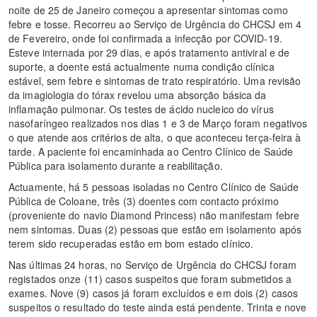
noite de 25 de Janeiro começou a apresentar sintomas como
febre e tosse. Recorreu ao Serviço de Urgência do CHCSJ em 4
de Fevereiro, onde foi confirmada a infecção por COVID‑19.
Esteve internada por 29 dias, e após tratamento antiviral e de
suporte, a doente está actualmente numa condição clínica
estável, sem febre e sintomas de trato respiratório. Uma revisão
da imagiologia do tórax revelou uma absorção básica da
inflamação pulmonar. Os testes de ácido nucleico do vírus
nasofaríngeo realizados nos dias 1 e 3 de Março foram negativos
o que atende aos critérios de alta, o que aconteceu terça-feira à
tarde. A paciente foi encaminhada ao Centro Clínico de Saúde
Pública para isolamento durante a reabilitação.
Actuamente, há 5 pessoas isoladas no Centro Clínico de Saúde
Pública de Coloane, três (3) doentes com contacto próximo
(proveniente do navio Diamond Princess) não manifestam febre
nem sintomas. Duas (2) pessoas que estão em isolamento após
terem sido recuperadas estão em bom estado clínico.
Nas últimas 24 horas, no Serviço de Urgência do CHCSJ foram
registados onze (11) casos suspeitos que foram submetidos a
exames. Nove (9) casos já foram excluídos e em dois (2) casos
suspeitos o resultado do teste ainda está pendente. Trinta e nove