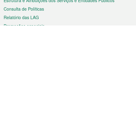
Estrutura e Atribuições dos Serviços e Entidades Públicos
Consulta de Políticas
Relatório das LAG
Promoções especiais
Sobre a RAEM
Tempo
Transporte
Feriados
Cultura e lazer
Informação de Macau
Ficheiro sobre Macau
Estatísticas
Anúncios
Notícias