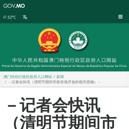
澳
门
特
32°C
别
行
政
区
政
府
入
口
网
站
澳门特别行政区政府入口网站
新闻
－记者会快讯（清明节期间市政坟场开放的相关措施）－
－记者会快讯
（清明节期间市