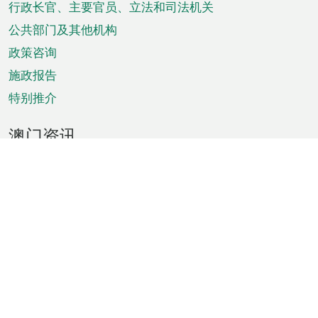
菜
行政长官、主要官员、立法和司法机关
单
公共部门及其他机构
政策咨询
施政报告
特别推介
澳门资讯
天气
交通
公众假期
文娱康体
城市资讯
澳门便览
统计数字