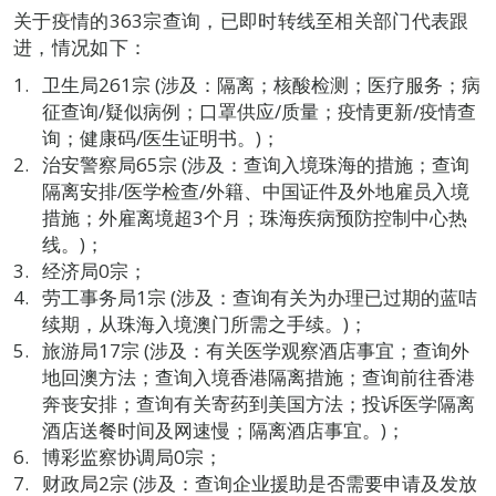
关于疫情的363宗查询，已即时转线至相关部门代表跟
进，情况如下：
卫生局261宗 (涉及：隔离；核酸检测；医疗服务；病
征查询/疑似病例；口罩供应/质量；疫情更新/疫情查
询；健康码/医生证明书。)；
治安警察局65宗 (涉及：查询入境珠海的措施；查询
隔离安排/医学检查/外籍、中国证件及外地雇员入境
措施；外雇离境超3个月；珠海疾病预防控制中心热
线。)；
经济局0宗；
劳工事务局1宗 (涉及：查询有关为办理已过期的蓝咭
续期，从珠海入境澳门所需之手续。)；
旅游局17宗 (涉及：有关医学观察酒店事宜；查询外
地回澳方法；查询入境香港隔离措施；查询前往香港
奔丧安排；查询有关寄药到美国方法；投诉医学隔离
酒店送餐时间及网速慢；隔离酒店事宜。)；
博彩监察协调局0宗；
财政局2宗 (涉及：查询企业援助是否需要申请及发放