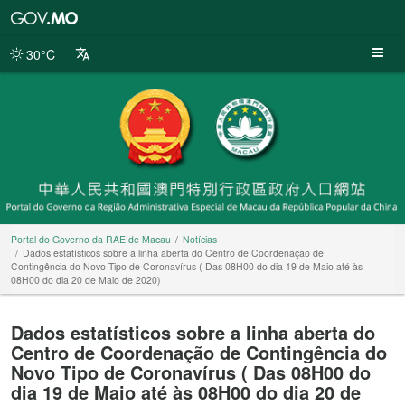
Portal
do
Governo
30°C
da
RAE
de
Macau
Portal do Governo da RAE de Macau
Notícias
Dados estatísticos sobre a linha aberta do Centro de Coordenação de
Contingência do Novo Tipo de Coronavírus ( Das 08H00 do dia 19 de Maio até às
08H00 do dia 20 de Maio de 2020)
Dados estatísticos sobre a linha aberta do
Centro de Coordenação de Contingência do
Novo Tipo de Coronavírus ( Das 08H00 do
dia 19 de Maio até às 08H00 do dia 20 de