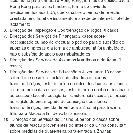
isolamento para entrada a Hong Kong, formas de deslocação a
Hong Kong para actos fúnebres, forma de envio de
medicamentos aos EUA, queixa sobre o tempo de refeição
prestada pelo hotel de isolamento e a rede de internet, hotel de
isolamento;
Direcção de Inspecção e Coordenação de Jogos: 0 casos;
Direcção dos Serviços de Finanças: 2 casos sobre
necessidade ou não de efectuar o pedido para o subsídio de
apoio às empresas e a forma de atribuição, já foi atribuído ou
não o subsídio de apoio aos trabalhadores;
Direcção dos Serviços de Assuntos Marítimos e de Água: 0
casos;
Direcção dos Serviços de Educação e Juventude: 13 casos
sobre teste de ácido nucleico destinado aos alunos
transfronteiriços, teste de ácido nucleico destinado aos alunos
e o reembolso das despesas, teste de ácido nucleico destinado
ao pessoal docente estagiário, transferência escolar, alteração
ao registo de encarregado de educação dos alunos
transfronteiriços, medida de entrada a Zhuhai para trazer o
filho para Macau a fim de voltar a escola;
Direcção dos Serviços do Ensino Superior: 2 casos sobre
alunos de Macau provenientes do Interior da China consultam
sobre medidas de quarentena para entrada a Zhuhai;