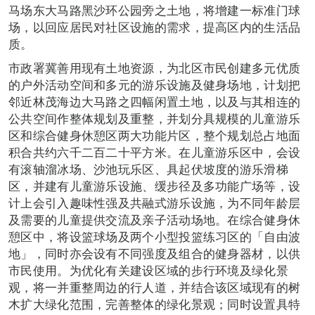
马场东大马路黑沙环公园旁之土地，将增建一标准门球
场，以回应居民对社区设施的需求，提高区内的生活品
质。
市政署冀善用现有土地资源，为北区市民创建多元优质
的户外活动空间和多元的游乐设施及健身场地，计划把
邻近林茂海边大马路之四幅闲置土地，以及与其相连的
公共空间作整体规划及重整，并划分具规模的儿童游乐
区和综合健身休憩区两大功能片区，整个规划总占地面
积合共约六千二百二十平方米。在儿童游乐区中，会设
有滚轴溜冰场、沙池玩乐区、具起伏坡度的游乐滑梯
区，并建有儿童游乐设施、缓步径及多功能广场等，设
计上会引入趣味性强及共融式游乐设施，为不同年龄层
及需要的儿童提供交流及亲子活动场地。在综合健身休
憩区中，将设篮球场及两个小型投篮练习区的「自由波
地」，同时亦会设有不同强度及组合的健身器材，以供
市民使用。为优化有关建设区域的步行环境及绿化景
观，将一并重整周边的行人道，并结合该区域现有的树
木扩大绿化范围，完善整体的绿化景观；同时设置具特