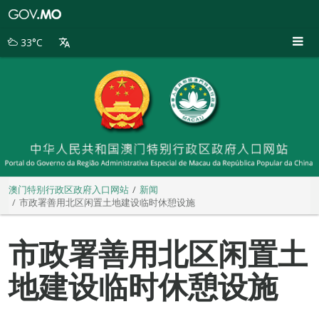
澳
门
特
33°C
别
行
政
区
政
府
入
口
网
站
澳门特别行政区政府入口网站
新闻
市政署善用北区闲置土地建设临时休憩设施
市政署善用北区闲置土
地建设临时休憩设施