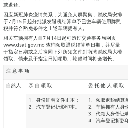
或退还。
因应新冠肺炎疫情关系，为避免人群聚集，财政局安排
于7月15日起分批派发退税结算单予已缴车辆使用牌照
税并符合豁免条件之上述车辆拥有人。
相关车辆拥有人自7月14日起可透过交通事务局网页
www.dsat.gov.mo 查询领取退税结算单日期，并尽量
于指定日期或之后携同下列所须文件到南湾财政局大楼
领取。倘未及于指定日期领取，轮候时间将会增长。
注 意 事 项
自然人
亲 自 领 取
委 托 他 人 领 取
身份证明文件正本；
领取退税结算
汽车登记折影印本。
车辆拥有人身
代领人身份证
汽车登记折影