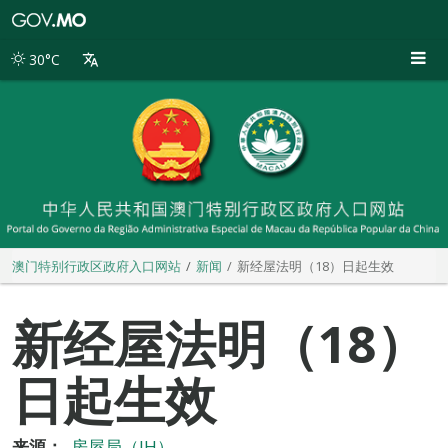
澳
门
特
30°C
别
行
政
区
政
府
入
口
网
站
澳门特别行政区政府入口网站
新闻
新经屋法明（18）日起生效
新经屋法明（18）
日起生效
来源：
房屋局（IH）