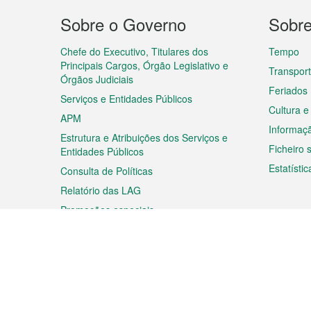
Menu
Sobre o Governo
Sobr
do
rodapé
Chefe do Executivo, Titulares dos
Tempo
Principais Cargos, Órgão Legislativo e
Transpor
Órgãos Judiciais
Feriados
Serviços e Entidades Públicos
Cultura e
APM
Informaç
Estrutura e Atribuições dos Serviços e
Ficheiro
Entidades Públicos
Estatístic
Consulta de Políticas
Relatório das LAG
Promoções especiais
Viagem
Negóc
Planear a sua viagem
Negócios
Descobrir Macau
Feiras d
Macau