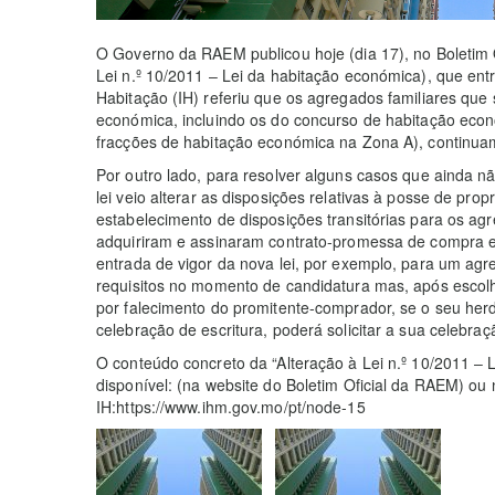
O Governo da RAEM publicou hoje (dia 17), no Boletim O
Lei n.º 10/2011 ‒ Lei da habitação económica), que entr
Habitação (IH) referiu que os agregados familiares que
económica, incluindo os do concurso de habitação eco
fracções de habitação económica na Zona A), continuam a
Por outro lado, para resolver alguns casos que ainda n
lei veio alterar as disposições relativas à posse de p
estabelecimento de disposições transitórias para os ag
adquiriram e assinaram contrato-promessa de compra 
entrada de vigor da nova lei, por exemplo, para um agr
requisitos no momento de candidatura mas, após escolh
por falecimento do promitente-comprador, se o seu herd
celebração de escritura, poderá solicitar a sua celebraç
O conteúdo concreto da “Alteração à Lei n.º 10/2011 ‒ 
disponível: (na website do Boletim Oficial da RAEM) ou 
IH:https://www.ihm.gov.mo/pt/node-15