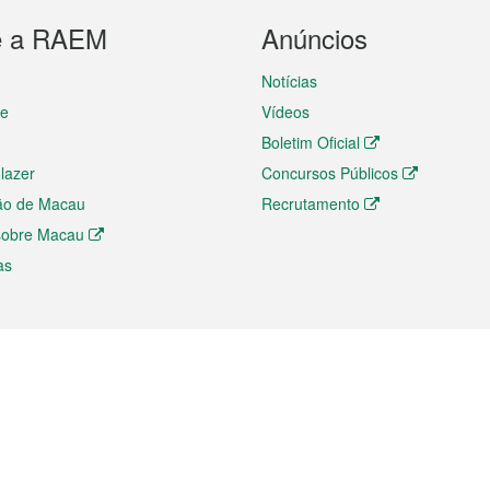
e a RAEM
Anúncios
Notícias
te
Vídeos
Boletim Oficial
 lazer
Concursos Públicos
ão de Macau
Recrutamento
 sobre Macau
as
ios e comércio
Directório
 e Investimento
Directório de Aplicações para T
o Comércio e Convenções em
Directório de Redes Sociais