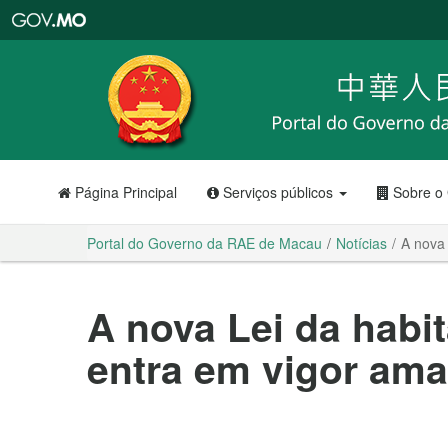
Portal
do
Governo
da
RAE
de
Macau
Página Principal
Serviços públicos
Sobre o
Portal do Governo da RAE de Macau
Notícias
A nova
A nova Lei da hab
entra em vigor ama