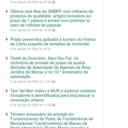
8 de Agosto de 2026 às 22:56
Últimos dois dias da GMBPF com milhares de
produtos de qualidade, artigos exclusivos ao
preço de 1 pataca e sorteio com prémios no
valor de milhões de patacas
8 de Agosto de 2026 às 18:32
Prisão preventiva aplicada a homem do Interior
da China suspeito de tentativa de homicídio
8 de Agosto de 2026 às 18:32
Chefe do Executivo, Sam Hou Fai, na
cerimónia de tomada de posse da quarta
direcção da Associação de Agentes da Área
Jurídica de Macau e no 10.º aniversário da
associação.
8 de Agosto de 2026 às 12:04
Tam Vai Man instou a MUR a explorar modelos
inovadores e diversificados para impulsionar a
renovação urbana
8 de Agosto de 2026 às 11:28
Terceiro aniversário da entrada em
Funcionamento do Posto de Transferência de
Mercadorias Transfronteiriço de Macau da
Ponte Hong Kong-Zhuhai-Macau Impulso à