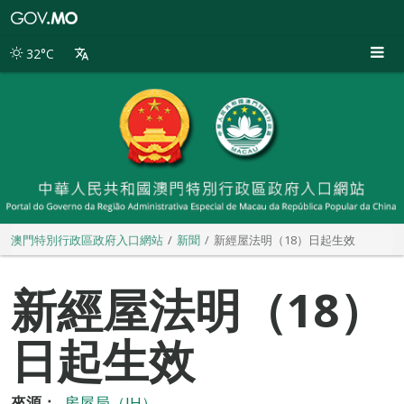
澳
門
特
32°C
別
行
政
區
政
府
入
口
網
站
澳門特別行政區政府入口網站
新聞
新經屋法明（18）日起生效
新經屋法明（18）
日起生效
來源：
房屋局（IH）