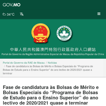
Portal
do
Governo
34°C
da
RAE
de
Macau
Portal do Governo da RAE de Macau
Notícias
Fase de candidatura às Bolsas de Mérito e Bolsas Especiais do “Programa de
Bolsas de Estudo para o Ensino Superior” do ano lectivo de 2020/2021 quase a
terminar
Fase de candidatura às Bolsas de Mérito e
Bolsas Especiais do “Programa de Bolsas
de Estudo para o Ensino Superior” do ano
lectivo de 2020/2021 quase a terminar