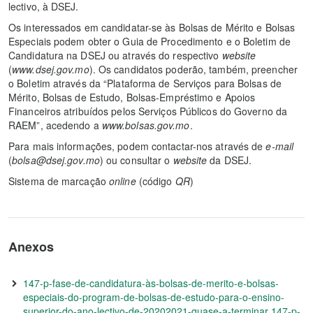
lectivo, à DSEJ.
Os interessados em candidatar-se às Bolsas de Mérito e Bolsas
Especiais podem obter o Guia de Procedimento e o Boletim de
Candidatura na DSEJ ou através do respectivo
website
(
www.dsej.gov.mo
). Os candidatos poderão, também, preencher
o Boletim através da “Plataforma de Serviços para Bolsas de
Mérito, Bolsas de Estudo, Bolsas-Empréstimo e Apoios
Financeiros atribuídos pelos Serviços Públicos do Governo da
RAEM”, acedendo a
www.bolsas.gov.mo
.
Para mais informações, podem contactar-nos através de
e-mail
(
bolsa@dsej.gov.mo
) ou consultar o
website
da DSEJ.
Sistema de marcação
online
(código
QR
)
Anexos
147-p-fase-de-candidatura-às-bolsas-de-merito-e-bolsas-
especiais-do-program-de-bolsas-de-estudo-para-o-ensino-
superior-do-ano-lectivo-de-20202021-quase-a-terminar 147-p-