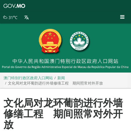
澳
门
特
31°C
别
行
政
区
政
府
入
口
网
站
澳门特别行政区政府入口网站
新闻
文化局对龙环葡韵进行外墙修缮工程 期间照常对外开放
文化局对龙环葡韵进行外墙
修缮工程 期间照常对外开
放