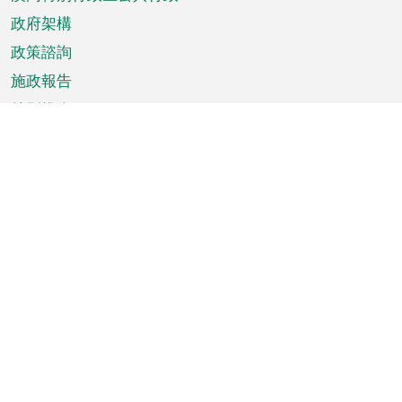
政府架構
政策諮詢
施政報告
特別推介
澳門資訊
天氣
交通
公眾假期
文娛康體
城市資訊
澳門便覽
統計數字