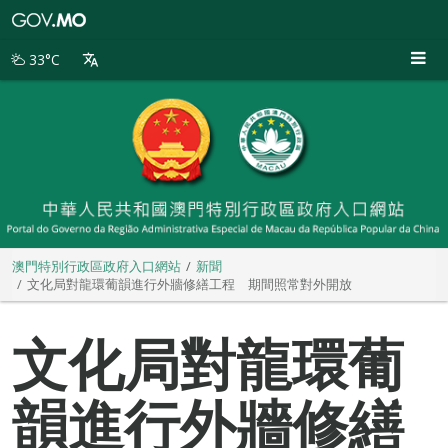
澳
門
特
33°C
別
行
政
區
政
府
入
口
網
站
澳門特別行政區政府入口網站
新聞
文化局對龍環葡韻進行外牆修繕工程 期間照常對外開放
文化局對龍環葡
韻進行外牆修繕