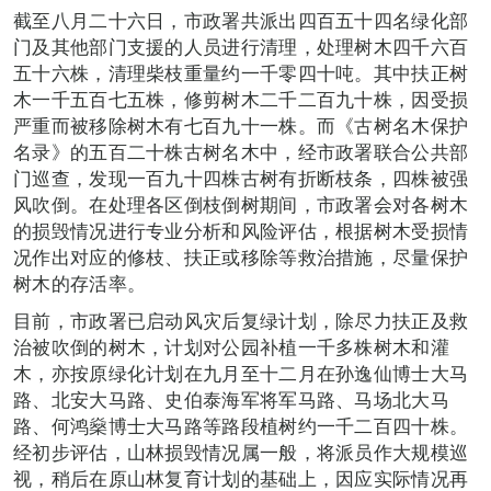
截至八月二十六日，市政署共派出四百五十四名绿化部
门及其他部门支援的人员进行清理，处理树木四千六百
五十六株，清理柴枝重量约一千零四十吨。其中扶正树
木一千五百七五株，修剪树木二千二百九十株，因受损
严重而被移除树木有七百九十一株。而《古树名木保护
名录》的五百二十株古树名木中，经市政署联合公共部
门巡查，发现一百九十四株古树有折断枝条，四株被强
风吹倒。在处理各区倒枝倒树期间，市政署会对各树木
的损毁情况进行专业分析和风险评估，根据树木受损情
况作出对应的修枝、扶正或移除等救治措施，尽量保护
树木的存活率。
目前，市政署已启动风灾后复绿计划，除尽力扶正及救
治被吹倒的树木，计划对公园补植一千多株树木和灌
木，亦按原绿化计划在九月至十二月在孙逸仙博士大马
路、北安大马路、史伯泰海军将军马路、马场北大马
路、何鸿燊博士大马路等路段植树约一千二百四十株。
经初步评估，山林损毁情况属一般，将派员作大规模巡
视，稍后在原山林复育计划的基础上，因应实际情况再