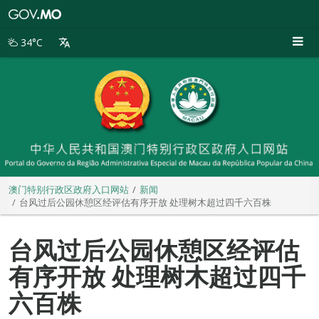
澳
门
特
34°C
别
行
政
区
政
府
入
口
网
站
澳门特别行政区政府入口网站
新闻
台风过后公园休憩区经评估有序开放 处理树木超过四千六百株
台风过后公园休憩区经评估
有序开放 处理树木超过四千
六百株