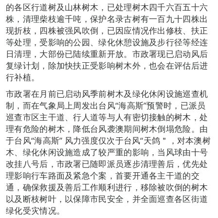
的各区行道树及山林树木，已处理树木四千六百五十六
株，清理柴枝逾千吨，保护名录古树有一百九十四株出
现折枝，四株被强风吹倒，已因应情况作出修枝、扶正
等处理，受影响的公园、绿化休憩设施及步行径等经连
日清理，大部份已陆续重新开放。市政署现已启动风后
复绿计划，除加快扶正受影响树木外，也会在评估后进
行补植。
市政署在月前已启动风季前树木及绿化休闲设施巡查机
制，而在气象局上周发出台风“海高斯”预警时，已派员
巡查市区主干道、行人道等与人有密切接触的树木，处
理有危险的树木，降低台风袭澳期间树木倒塌危险。由
于台风“海高斯” 风力强度仅次于台风“天鸽＂，对本澳树
木、绿化休闲设施造成了较严重的影响，当风球由十号
改挂八号后，市政署已随即派员逐步清理善后，优先处
理影响行车路面及紧急个案，首要开通各主干道的交
通，确保救援及善后工作顺利进行，移除被吹倒的树木
以及断枝树叶，以保障市民安全，并全面巡查各区街道
绿化受灾情况。