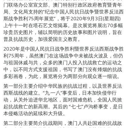
门联络办公室宣文部、澳门特别行政区政府教育暨青年
局、文化局支持的“纪念中国人民抗日战争暨世界反法西
斯战争胜利75周年展览”，将于2020年9月3日(星期四)
上午十一时在塔石艺文馆揭幕。是次展览将展出70多幅
珍贵历史图片，辅以简明的历史故事和图片说明，旨在
普及抗战历史，加强爱国主义教育。
2020年是中国人民抗日战争胜利暨世界反法西斯战争胜
利75周年，虽然澳门在这场战争中未被战火波及，但仍
与祖国休戚与共，众多的澳门人投入抗战救亡的运动之
中，以不同方式支援祖国，书写了澳门没有烽烟的抗战
多彩画卷，为此，展览将分为两部分向观众逐一细说。
第一部分主要介绍中华民族的抗战过程，以及世界反法
西斯战线的建立。“九‧一八”事变后，日本加快侵华行
动，从关外迫进华北地区，面对国难危机，全国人民掀
起抗战救亡的新高潮。其后的 “七‧七”卢沟桥事变，是日
本侵略活动的延续和大升级。
第二部分主要简介抗战期间，澳门人共赴国难的抗战故