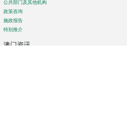
单
公共部门及其他机构
政策咨询
施政报告
特别推介
澳门资讯
天气
交通
公众假期
文娱康体
城市资讯
澳门便览
统计数字
公布告示