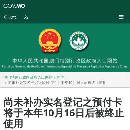
澳
门
特
32°C
别
行
政
区
政
府
入
口
网
站
澳门特别行政区政府入口网站
新闻
尚未补办实名登记之预付卡将于本年10月16日后被终止使用
尚未补办实名登记之预付卡
将于本年10月16日后被终止
使用