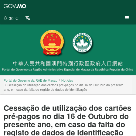
Portal
do
Governo
30°C
da
RAE
de
Macau
Portal do Governo da RAE de Macau
Notícias
Cessação de utilização dos cartões pré-pagos no dia 16 de Outubro do presente
ano, em caso da falta do registo de dados de identificação
Cessação de utilização dos cartões
pré-pagos no dia 16 de Outubro do
presente ano, em caso da falta do
registo de dados de identificação