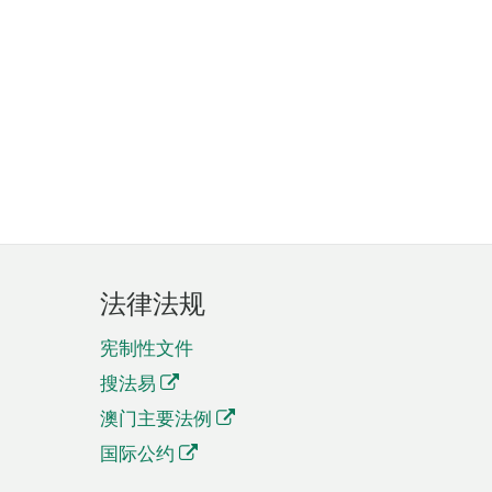
法律法规
宪制性文件
搜法易
澳门主要法例
国际公约