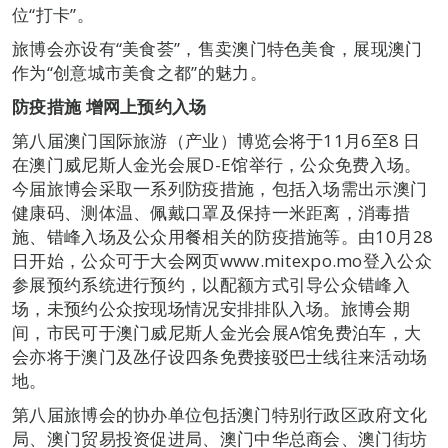
位“打卡”。
旅博会亦设有“美食荟”，售卖澳门特色美食，展现澳门
作为“创意城市美食之都”的魅力。
防疫措施 增网上预约入场
第八届澳门国际旅游（产业）博览会将于11月6至8 日
在澳门威尼斯人金光会展D-E馆举行，公众免费入场。
今届旅博会采取一系列防疫措施，包括入场需出示澳门
健康码、测体温、佩戴口罩及保持一米距离，消毒措
施、错峰入场及公众用餐相关的防疫措施等。由10月28
日开始，公众可于大会网页www.mitexpo.mo登入公众
参展预约系统进行预约，以配额方式引导公众错峰入
场，未预约公众按现场情况安排排队入场。旅博会期
间，市民可于澳门威尼斯人金光会展A馆免费泊车，大
会亦将于澳门及氹仔设四条免费接驳巴士线往来活动场
地。
第八届旅博会的协办单位包括澳门特别行政区政府文化
局、澳门贸易投资促进局、澳门中华总商会、澳门街坊