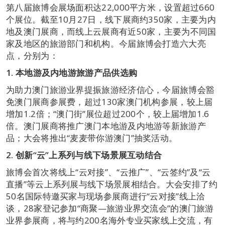
第八届旅博会展场面积达22,000平方米，设置超过660
个展位。截至10月27日，线下展商约350家，主要为内
地及澳门展商，而线上云展商有近50家，主要为不同国
家及地区的旅游部门和机构。今届旅博会打造六大亮
点，分别为：
1. 本地游及内地游旅游产品供选购
为助力澳门旅游业界提振旅游经济信心，今届旅博会豁
免澳门展商参展费，超过130家澳门机构参展，较上届
增加1.2倍；“澳门街”展位超过200个，较上届增加1.6
倍。澳门展商将推广澳门本地游及内地游等新旅游产
品；大会将推出“麦麦带你游澳门”抽奖活动。
2. 创新“云”上系列与线下场景展互动结合
旅博会首次将线上“云对接”、“云推广”、“云签约”及“云
直播”等云上系列展与线下场景展相结合。大会安排了约
50名国际特邀买家与现场参展商进行“云对接”线上洽
谈，28家登记参加“商聚—旅游业界交流会”的澳门旅游
业界参展商，将与约200名海外专业买家线上交流，有