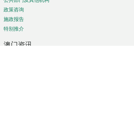
单
政策咨询
施政报告
特别推介
澳门资讯
天气
交通
公众假期
文娱康体
城市资讯
澳门便览
统计数字
公布告示