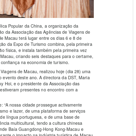
lica Popular da China, a organização da
ão da Associação das Agências de Viagens de
de Macau terá lugar entre os dias 6 e 8 de
ção da Expo de Turismo combina, pela primeira
o física, e instala também pela primeira vez
 Macau, criando seis destaques para o certame,
a confiança na economia de turismo.
Viagens de Macau, realizou hoje (dia 28) uma
 evento deste ano. A directora da DST, Maria
y Hoi, e o presidente da Associação das
 estiveram presentes no encontro com a
ue: “A nossa cidade prossegue activamente
smo e lazer, de uma plataforma de serviços
 de língua portuguesa, e de uma base de
ncia multicultural, tendo a cultura chinesa
Grande Baía Guangdong-Hong Kong-Macau e
rante o impacto na indústria turística de Macau