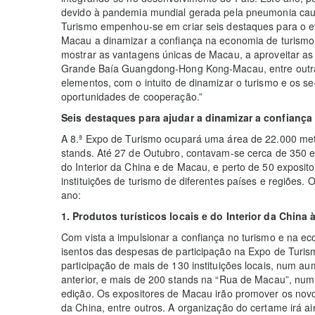
devido à pandemia mundial gerada pela pneumonia caus
Turismo empenhou-se em criar seis destaques para o eve
Macau a dinamizar a confiança na economia de turismo
mostrar as vantagens únicas de Macau, a aproveitar as
Grande Baía Guangdong-Hong Kong-Macau, entre outras
elementos, com o intuito de dinamizar o turismo e os s
oportunidades de cooperação.”
Seis destaques para ajudar a dinamizar a confianç
A 8.ª Expo de Turismo ocupará uma área de 22.000 me
stands. Até 27 de Outubro, contavam-se cerca de 350 ex
do Interior da China e de Macau, e perto de 50 exposito
instituições de turismo de diferentes países e regiões.
ano:
1. Produtos turísticos locais e do Interior da China 
Com vista a impulsionar a confiança no turismo e na ec
isentos das despesas de participação na Expo de Turis
participação de mais de 130 instituições locais, num a
anterior, e mais de 200 stands na “Rua de Macau”, num
edição. Os expositores de Macau irão promover os novos
da China, entre outros. A organização do certame irá ai