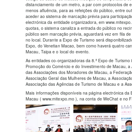
distanciamento de um metro, a par com protocolos de es
menos afluência, para as refeições do público, entre out
aceder ao sistema de marcação prévia para participaçã
electrónica da entidade organizadora, em www.mitexpo.
quotas, o sistema canaliza a entrada do público no rec
público sem marcação prévia, aguardará vez em fila de
no local. Durante a Expo de Turismo será disponibilizad
Expo, do Venetian Macao, bem como haverá quatro carre
Macau, Taipa e o local do evento.
As entidades co-organizadoras da 8.ª Expo de Turismo inc
Promoção do Comércio e do Investimento de Macau, a 
das Associações dos Moradores de Macau, a Federaçã
Associação Geral das Mulheres de Macau, a Associaçã
Associação das Agências de Turismo de Macau e a Asso
Mais informações disponíveis na página electrónica da E
Macau ( www.mitexpo.mo ), na conta de WeChat e no 