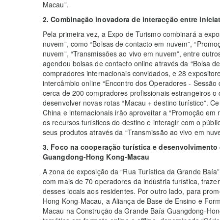
Macau”.
2. Combinação inovadora de interacção entre inicia
Pela primeira vez, a Expo de Turismo combinará a expos
nuvem”, como “Bolsas de contacto em nuvem”, “Promoç
nuvem”, “Transmissões ao vivo em nuvem”, entre outros
agendou bolsas de contacto online através da “Bolsa d
compradores internacionais convidados, e 28 expositores
intercâmbio online “Encontro dos Operadores - Sessão
cerca de 200 compradores profissionais estrangeiros o q
desenvolver novas rotas “Macau + destino turístico”. Ce
China e internacionais irão aproveitar a “Promoção e
os recursos turísticos do destino e interagir com o púb
seus produtos através da “Transmissão ao vivo em nuvem
3. Foco na cooperação turística e desenvolvimento 
Guangdong-Hong Kong-Macau
A zona de exposição da “Rua Turística da Grande Baía
com mais de 70 operadores da indústria turística, traze
desses locais aos residentes. Por outro lado, para pr
Hong Kong-Macau, a Aliança de Base de Ensino e For
Macau na Construção da Grande Baía Guangdong-Hong