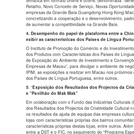
temática em formato online e offline, denominada “Sér
Retalho, Novo Conceito de Serviço, Novas Oportunidades
empresas da Grande Baía Guangdong-Hong Kong-Macau s
concretizando a cooperação e o desenvolvimento, padron
de aumentar a competitividade na Grande Baía.
4. Desempenho do papel de plataforma entre a Chin
exibir as características dos Países de Língua Port
O Instituto de Promoção do Comércio e do Investimento
dos Produtos com Características dos Países de Língua
de Exposição do Ambiente de Investimento e Convençõ
Empresas de Macau”, para divulgar o ambiente de negó
IPIM, as exposições a realizar em Macau nos próximos
dos Países de Língua Portuguesa, entre outros.
5
. “
Exposição dos Resultados dos Projectos da Cria
e “Pavilhão do Mak Mak”
Em colaboração com o Fundo das Indústrias Culturais (
dos Resultados dos Projectos da Criatividade Cultural 
os resultados da ajuda de equipas das empresas culturai
lojas com características próprias dos bairros comunitári
características próprias destas lojas, entre outros. Alé
entre a DST e o FIC, no seguimento do “Programa Espe