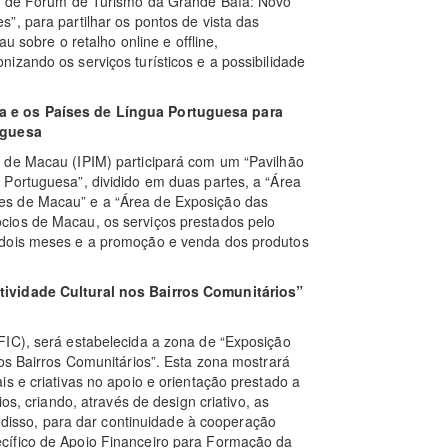
ie de Fórum de Turismo da Grande Baía: Novo
”, para partilhar os pontos de vista das
obre o retalho online e offline,
izando os serviços turísticos e a possibilidade
a e os Países de Língua Portuguesa para
uguesa
 de Macau (IPIM) participará com um “Pavilhão
 Portuguesa”, dividido em duas partes, a “Área
es de Macau” e a “Área de Exposição das
cios de Macau, os serviços prestados pelo
 dois meses e a promoção e venda dos produtos
tividade Cultural nos Bairros Comunitários
”
FIC), será estabelecida a zona de “Exposição
nos Bairros Comunitários”. Esta zona mostrará
s e criativas no apoio e orientação prestado a
os, criando, através de design criativo, as
m disso, para dar continuidade à cooperação
cífico de Apoio Financeiro para Formação da