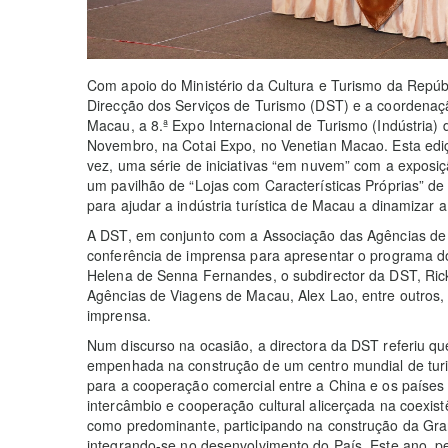
Com apoio do Ministério da Cultura e Turismo da Repúb
Direcção dos Serviços de Turismo (DST) e a coordenaç
Macau, a 8.ª Expo Internacional de Turismo (Indústria) 
Novembro, na Cotai Expo, no Venetian Macao. Esta edi
vez, uma série de iniciativas “em nuvem” com a exposiçã
um pavilhão de “Lojas com Características Próprias” de
para ajudar a indústria turística de Macau a dinamizar 
A DST, em conjunto com a Associação das Agências de 
conferência de imprensa para apresentar o programa do
Helena de Senna Fernandes, o subdirector da DST, Rick
Agências de Viagens de Macau, Alex Lao, entre outros,
imprensa.
Num discurso na ocasião, a directora da DST referiu q
empenhada na construção de um centro mundial de turi
para a cooperação comercial entre a China e os países
intercâmbio e cooperação cultural alicerçada na coexistê
como predominante, participando na construção da 
integrando-se no desenvolvimento do País. Este ano, pe