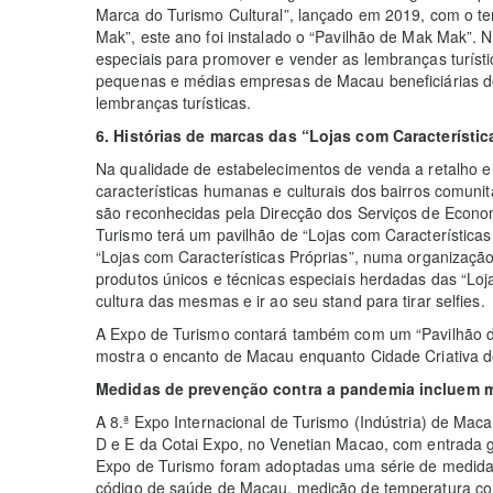
Marca do Turismo Cultural”, lançado em 2019, com o 
Mak”, este ano foi instalado o “Pavilhão de Mak Mak”. N
especiais para promover e vender as lembranças turíst
pequenas e médias empresas de Macau beneficiárias de
lembranças turísticas.
6. Histórias de marcas das “Lojas com Característic
Na qualidade de estabelecimentos de venda a retalho e r
características humanas e culturais dos bairros comunit
são reconhecidas pela Direcção dos Serviços de Econom
Turismo terá um pavilhão de “Lojas com Características
“Lojas com Características Próprias”, numa organizaçã
produtos únicos e técnicas especiais herdadas das “Loja
cultura das mesmas e ir ao seu stand para tirar selfies.
A Expo de Turismo contará também com um “Pavilhão de
mostra o encanto de Macau enquanto Cidade Criativa 
M
edidas de prevenção contra a pandemia incluem m
A 8.ª Expo Internacional de Turismo (Indústria) de Maca
D e E da Cotai Expo, no Venetian Macao, com entrada gr
Expo de Turismo foram adoptadas uma série de medida
código de saúde de Macau, medição de temperatura co