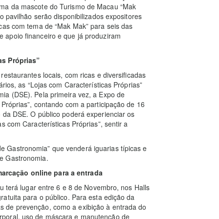
tema da mascote do Turismo de Macau “Mak
o pavilhão serão disponibilizados expositores
icas com tema de “Mak Mak” para seis das
 apoio financeiro e que já produziram
as Próprias”
estaurantes locais, com ricas e diversificadas
ários, as “Lojas com Características Próprias”
ia (DSE). Pela primeira vez, a Expo de
 Próprias”, contando com a participação de 16
o da DSE. O público poderá experienciar os
s com Características Próprias”, sentir a
 Gastronomia” que venderá iguarias típicas e
de Gastronomia.
arcação online para a entrada
u terá lugar entre 6 e 8 de Novembro, nos Halls
atuita para o público. Para esta edição da
s de prevenção, como a exibição à entrada do
rporal, uso de máscara e manutenção de