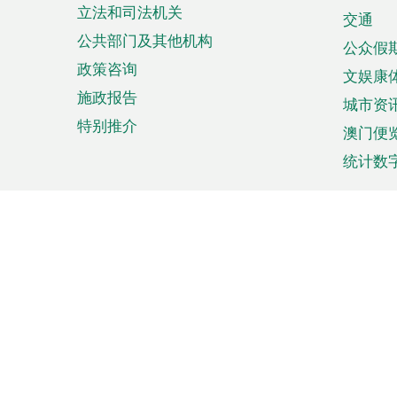
立法和司法机关
单
交通
公共部门及其他机构
公众假
政策咨询
文娱康
施政报告
城市资
特别推介
澳门便
统计数
来澳旅游
商务
计划行程
贸易投
观光
澳门经
娱乐休闲
中小企
购物
市场资
节日盛事
知识产