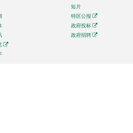
短片
期
特区公报
体
政府投标
讯
政府招聘
览
字
及贸易
相关连结
资
手机应用程序目录
贸会展
社交媒体目录
商机和服务
专题网站目录
讯
RSS订阅目录
权
表格下载