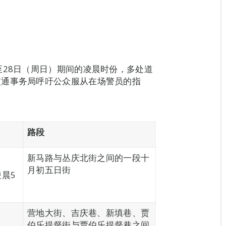
至28日（周日）期间的凌晨时份，多处道
交通事务局呼吁公众服从在场警员的指
路段
新马路与丛庆北街之间的一段十
月初五日街
凌晨5
营地大街、吉庆巷、新填巷、贾
伯乐提督街与贾伯乐提督巷之间