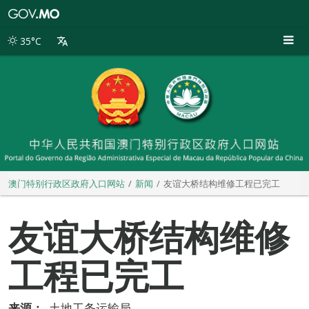
澳
门
特
35°C
别
行
政
区
政
府
入
口
网
站
澳门特别行政区政府入口网站
新闻
友谊大桥结构维修工程已完工
友谊大桥结构维修
工程已完工
来源：
土地工务运输局