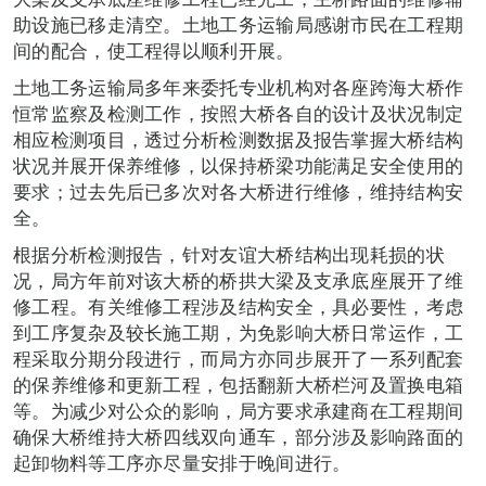
助设施已移走清空。土地工务运输局感谢市民在工程期
间的配合，使工程得以顺利开展。
土地工务运输局多年来委托专业机构对各座跨海大桥作
恒常监察及检测工作，按照大桥各自的设计及状况制定
相应检测项目，透过分析检测数据及报告掌握大桥结构
状况并展开保养维修，以保持桥梁功能满足安全使用的
要求；过去先后已多次对各大桥进行维修，维持结构安
全。
根据分析检测报告，针对友谊大桥结构出现耗损的状
况，局方年前对该大桥的桥拱大梁及支承底座展开了维
修工程。有关维修工程涉及结构安全，具必要性，考虑
到工序复杂及较长施工期，为免影响大桥日常运作，工
程采取分期分段进行，而局方亦同步展开了一系列配套
的保养维修和更新工程，包括翻新大桥栏河及置换电箱
等。为减少对公众的影响，局方要求承建商在工程期间
确保大桥维持大桥四线双向通车，部分涉及影响路面的
起卸物料等工序亦尽量安排于晚间进行。