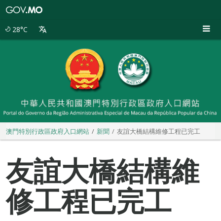
澳
門
特
28°C
別
行
政
區
政
府
入
口
網
站
澳門特別行政區政府入口網站
新聞
友誼大橋結構維修工程已完工
友誼大橋結構維
修工程已完工