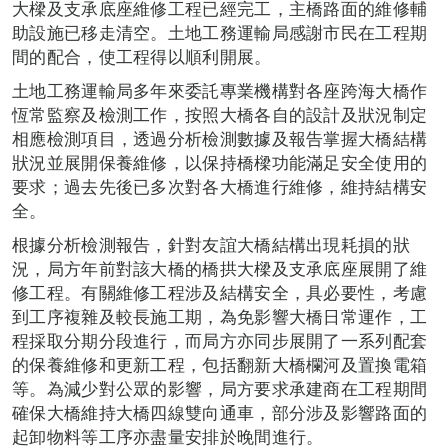
大樑及支承底座維修工程已經完工，主橋路面的維修輔
助設施已移走清空。土地工務運輸局感謝市民在工程期
間的配合，使工程得以順利開展。
土地工務運輸局多年來委託專業機構對各座跨海大橋作
恆常監察及檢測工作，按照大橋各自的設計及狀況制定
相應檢測項目，透過分析檢測數據及報告掌握大橋結構
狀況並展開保養維修，以保持橋樑功能滿足安全使用的
要求；過去先後已多次對各大橋進行維修，維持結構安
全。
根據分析檢測報告，針對友誼大橋結構出現耗損的狀
況，局方年前對該大橋的橋拱大樑及支承底座展開了維
修工程。有關維修工程涉及結構安全，具必要性，考慮
到工序複雜及較長施工期，為免影響大橋日常運作，工
程採取分期分段進行，而局方亦同步展開了一系列配套
的保養維修和更新工程，包括翻新大橋欄河及置換電箱
等。為減少對公眾的影響，局方要求承建商在工程期間
確保大橋維持大橋四線雙向通車，部分涉及影響路面的
起卸物料等工序亦盡量安排於晚間進行。