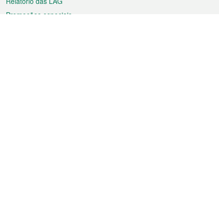
Relatório das LAG
Promoções especiais
Sobre a RAEM
Tempo
Transporte
Feriados
Cultura e lazer
Informação de Macau
Ficheiro sobre Macau
Estatísticas
Anúncios
Notícias
Vídeos
Boletim Oficial