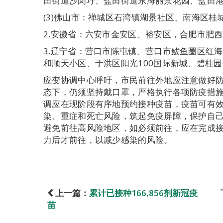
田街道沙岗圩、盐田街道东海丽景花园、盐田
(3)佛山市：禅城区石湾镇湖景社区、南海区桂
2.安徽省：六安市金安区、裕安区，合肥市肥
3.辽宁省：营口市陈屯镇、营口市鲅鱼圈区红
和顺天小区、于洪区阳光100国际新城、碧桂
应变协调中心呼吁，市民前往外地应注意做好
态下，仍须坚持戴口罩，严格执行各项防疫措
调应在现阶段有序地预约接种疫苗，疫苗可有
染、重症和死亡风险，筑起免疫屏障，保护自
避免前往高风险地区，如必须前往，应在完成接
力后才前往，以减少感染的风险。
上一篇：
累计已接种166,856剂新冠疫
苗