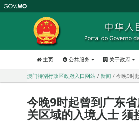
澳
门
特
别
行
政
区
政
府
入
口
网
站
主页
公共服务
关于政府
澳门特别行政区政府入口网站
新闻
今晚9时
今晚9时起曾到广东
关区域的入境人士 须