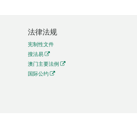
法律法规
宪制性文件
搜法易
澳门主要法例
国际公约