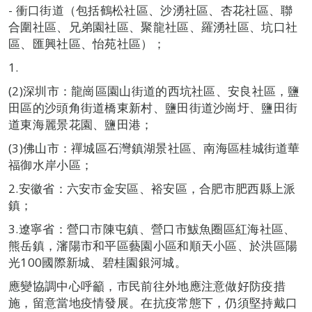
- 衝口街道（包括鶴松社區、沙湧社區、杏花社區、聯
合圍社區、兄弟園社區、聚龍社區、羅湧社區、坑口社
區、匯興社區、怡苑社區）；
(2)深圳市：龍崗區園山街道的西坑社區、安良社區，鹽
田區的沙頭角街道橋東新村、鹽田街道沙崗圩、鹽田街
道東海麗景花園、鹽田港；
(3)佛山市：禪城區石灣鎮湖景社區、南海區桂城街道華
福御水岸小區；
2.安徽省：六安市金安區、裕安區，合肥市肥西縣上派
鎮；
3.遼寧省：營口市陳屯鎮、營口市鮁魚圈區紅海社區、
熊岳鎮，瀋陽市和平區藝園小區和順天小區、於洪區陽
光100國際新城、碧桂園銀河城。
應變協調中心呼籲，市民前往外地應注意做好防疫措
施，留意當地疫情發展。在抗疫常態下，仍須堅持戴口