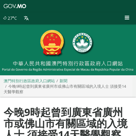
澳
門
特
27°C
別
行
政
區
政
府
入
口
網
站
澳門特別行政區政府入口網站
新聞
今晚9時起曾到廣東省廣州市或佛山市有關區域的入境人士 須接受14
天醫學觀察
今晚9時起曾到廣東省廣州
市或佛山市有關區域的入境
人士 須接受14天醫學觀察