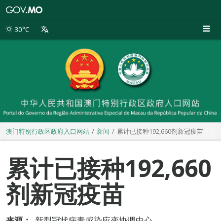
澳
门
特
30°C
别
行
政
区
政
府
入
口
网
站
澳门特别行政区政府入口网站
新闻
累计已接种192,660剂新冠疫苗
累计已接种192,660
剂新冠疫苗
来源：
新型冠状病毒感染应变协调中心