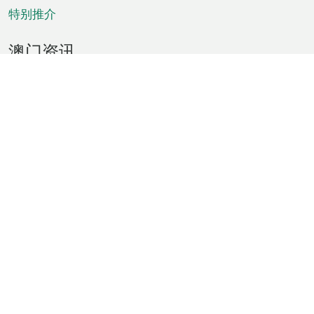
特别推介
澳门资讯
天气
交通
公众假期
文娱康体
城市资讯
澳门便览
统计数字
公布告示
新闻
短片