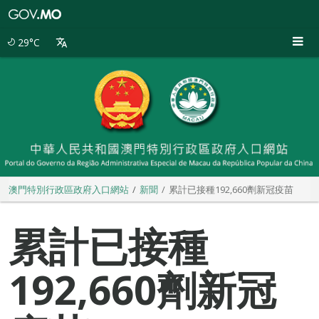
澳
門
特
29°C
別
行
政
區
政
府
入
口
網
站
澳門特別行政區政府入口網站
新聞
累計已接種192,660劑新冠疫苗
累計已接種
192,660劑新冠