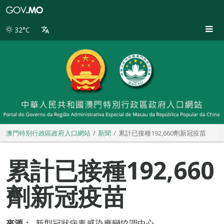
澳
門
特
32°C
別
行
政
區
政
府
入
口
網
站
澳門特別行政區政府入口網站
新聞
累計已接種192,660劑新冠疫苗
累計已接種192,660
劑新冠疫苗
來源：
新型冠狀病毒感染應變協調中心