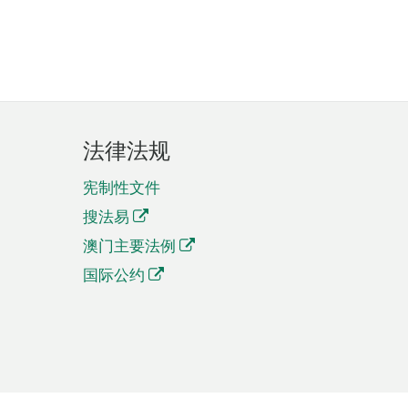
法律法规
宪制性文件
搜法易
澳门主要法例
国际公约