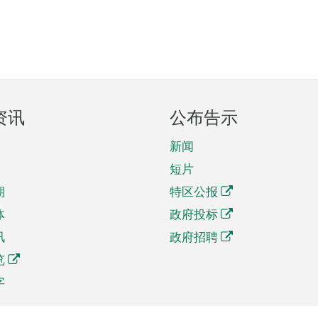
资讯
公布告示
新闻
短片
期
特区公报
体
政府投标
讯
政府招聘
览
字