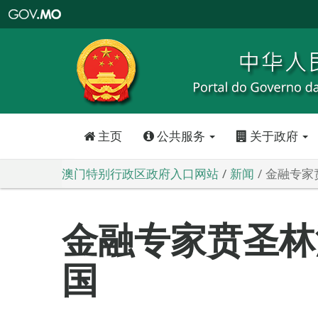
澳
门
特
别
行
政
区
政
府
入
口
网
站
主页
公共服务
关于政府
澳门特别行政区政府入口网站
新闻
金融专家
金融专家贲圣林
国