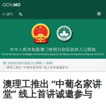
澳
门
特
28°C
别
行
政
区
政
府
入
口
网
站
澳门特别行政区政府入口网站
新闻
澳理工推出 “中葡名家讲堂” 线上首讲诚邀参与
澳理工推出 “中葡名家讲
堂” 线上首讲诚邀参与