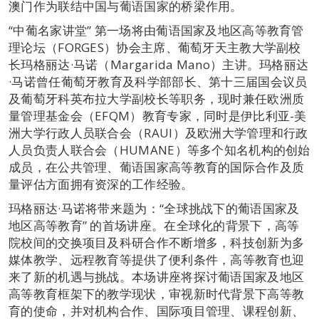
澳门作为联结中国与葡语国家的桥梁作用。
“中葡名家讲堂” 第一场将由葡语国家及地区高等教育管
理论坛（FORGES）协会主席、葡萄牙天主教大学副校
长玛格丽达·马诺（Margarida Mano）主讲。玛格丽达
·马诺曾任葡萄牙教育及科学部部长、第十三届国会议员
及葡萄牙科英布拉大学副校长等职务，现时兼任欧洲质
量管理基金会（EFQM）教育专家，同时是伊比利亚-美
洲大学行政人员联合会（RAUI）及欧洲大学管理和行政
人员负责人联合会（HUMANE）等多个知名机构的创始
成员，在公共管理、葡语国家高等教育的国际合作及质
量评估方面拥有资深的工作经验。
玛格丽达·马诺将带来题为：“全球挑战下的葡语国家及
地区高等教育” 的首场讲座。在全球化的背景下，高等
院校间的交换项目及科研合作不断增多，科技创新为多
媒体教学、远程教育等提供了便利条件，高等教育也迎
来了新的机遇与挑战。本场讲座将探讨葡语国家及地区
高等教育框架下的教学现状，审视新时代背景下高等教
育的使命，并对机构合作、国际项目管理、课程创新、