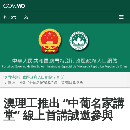
澳
門
特
30°C
別
行
政
區
政
府
入
口
網
站
澳門特別行政區政府入口網站
新聞
澳理工推出 “中葡名家講堂” 線上首講誠邀參與
澳理工推出 “中葡名家講
堂” 線上首講誠邀參與