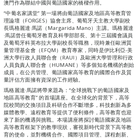
澳門作為聯結中國與葡語國家的橋樑作用。
“中葡名家講堂” 第一場將由葡語國家及地區高等教育管
理論壇（FORGES）協會主席、葡萄牙天主教大學副校
長瑪格麗達·馬諾（Margarida Mano）主講。瑪格麗達
·馬諾曾任葡萄牙教育及科學部部長、第十三屆國會議員
及葡萄牙科英布拉大學副校長等職務，現時兼任歐洲質
量管理基金會（EFQM）教育專家，同時是伊比利亞-美
洲大學行政人員聯合會（RAUI）及歐洲大學管理和行政
人員負責人聯合會（HUMANE）等多個知名機構的創始
成員，在公共管理、葡語國家高等教育的國際合作及質
量評估方面擁有資深的工作經驗。
瑪格麗達·馬諾將帶來題為：“全球挑戰下的葡語國家及
地區高等教育” 的首場講座。在全球化的背景下，高等
院校間的交換項目及科研合作不斷增多，科技創新為多
媒體教學、遠程教育等提供了便利條件，高等教育也迎
來了新的機遇與挑戰。本場講座將探討葡語國家及地區
高等教育框架下的教學現狀，審視新時代背景下高等教
育的使命，並對機構合作、國際項目管理、課程創新、