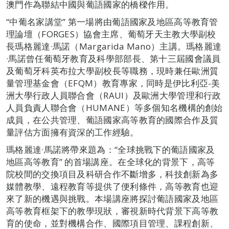
澳門作為聯結中國與葡語國家的橋樑作用。
“中葡名家講堂” 第一場將由葡語國家及地區高等教育管
理論壇（FORGES）協會主席、葡萄牙天主教大學副校
長瑪格麗達·馬諾（Margarida Mano）主講。瑪格麗達
·馬諾曾任葡萄牙教育及科學部部長、第十三屆國會議員
及葡萄牙科英布拉大學副校長等職務，現時兼任歐洲質
量管理基金會（EFQM）教育專家，同時是伊比利亞-美
洲大學行政人員聯合會（RAUI）及歐洲大學管理和行政
人員負責人聯合會（HUMANE）等多個知名機構的創始
成員，在公共管理、葡語國家高等教育的國際合作及質
量評估方面擁有資深的工作經驗。
瑪格麗達·馬諾將帶來題為：“全球挑戰下的葡語國家及
地區高等教育” 的首場講座。在全球化的背景下，高等
院校間的交換項目及科研合作不斷增多，科技創新為多
媒體教學、遠程教育等提供了便利條件，高等教育也迎
來了新的機遇與挑戰。本場講座將探討葡語國家及地區
高等教育框架下的教學現狀，審視新時代背景下高等教
育的使命，並對機構合作、國際項目管理、課程創新、