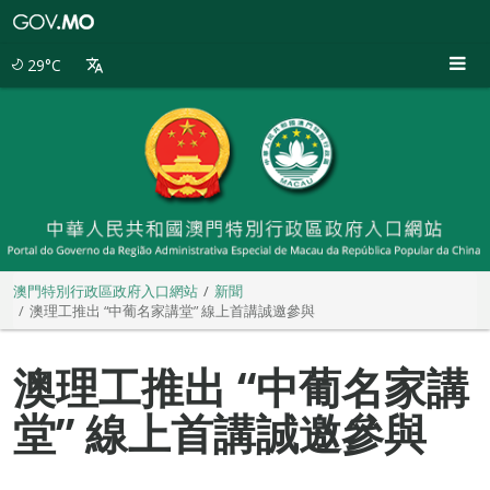
澳
門
特
29°C
別
行
政
區
政
府
入
口
網
站
澳門特別行政區政府入口網站
新聞
澳理工推出 “中葡名家講堂” 線上首講誠邀參與
澳理工推出 “中葡名家講
堂” 線上首講誠邀參與