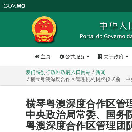
澳
门
特
别
行
政
区
政
府
入
口
网
站
主页
公共服务
关于政府
澳门特别行政区政府入口网站
新闻
横琴粤澳深度合作区管理机构揭牌仪式前，中
横琴粤澳深度合作区管
中央政治局常委、国务
粤澳深度合作区管理团