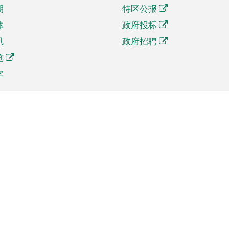
期
特区公报
体
政府投标
讯
政府招聘
览
字
及贸易
相关连结
资
手机应用程序目录
贸会展
社交媒体目录
商机和服务
专题网站目录
讯
RSS订阅目录
权
表格下载