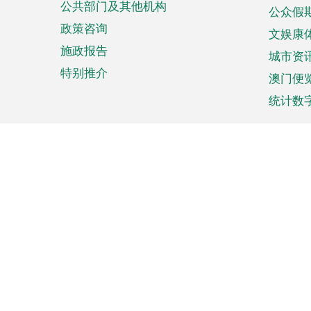
公共部门及其他机构
公众假
政策咨询
文娱康
施政报告
城市资
特别推介
澳门便
统计数
来澳旅游
商务
计划行程
贸易投
观光
澳门经
娱乐休闲
中小企
购物
市场资
节日盛事
知识产
网
网
页