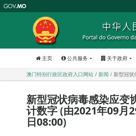
澳
门
特
别
行
政
区
政
府
入
口
网
站
主页
公共服务
关于政府
澳门特别行政区政府入口网站
新闻
新型冠状病
新型冠状病毒感染应变
计数字 (由2021年09月2
日08:00)