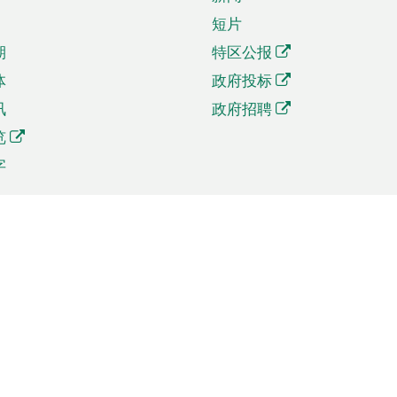
短片
期
特区公报
体
政府投标
讯
政府招聘
览
字
及贸易
相关连结
资
手机应用程序目录
贸会展
社交媒体目录
商机和服务
专题网站目录
讯
RSS订阅目录
权
表格下载