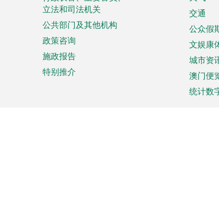
菜
立法和司法机关
单
交通
公共部门及其他机构
公众假
政策咨询
文娱康
施政报告
城市资
特别推介
澳门便
统计数
来澳旅游
商务
计划行程
贸易投
观光
澳门经
娱乐休闲
中小企
购物
市场资
节日盛事
知识产