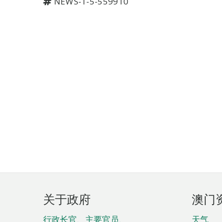
NEWS-1-5-559910
页
关于政府
澳门
脚
行政长官、主要官员、
天气