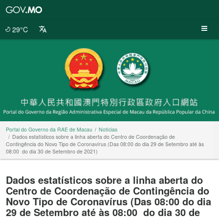
Portal
do
Governo
29°C
da
RAE
de
Macau
Portal do Governo da RAE de Macau
Notícias
Dados estatísticos sobre a linha aberta do Centro de Coordenação de
Contingência do Novo Tipo de Coronavírus (Das 08:00 do dia 29 de Setembro até às
08:00 do dia 30 de Setembro de 2021)
Dados estatísticos sobre a linha aberta do
Centro de Coordenação de Contingência do
Novo Tipo de Coronavírus (Das 08:00 do dia
29 de Setembro até às 08:00 do dia 30 de