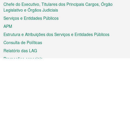
rodapé
Chefe do Executivo, Titulares dos Principais Cargos, Órgão
Legislativo e Órgãos Judiciais
Serviços e Entidades Públicos
APM
Estrutura e Atribuições dos Serviços e Entidades Públicos
Consulta de Políticas
Relatório das LAG
Promoções especiais
Sobre a RAEM
Tempo
Transporte
Feriados
Cultura e lazer
Informação de Macau
Ficheiro sobre Macau