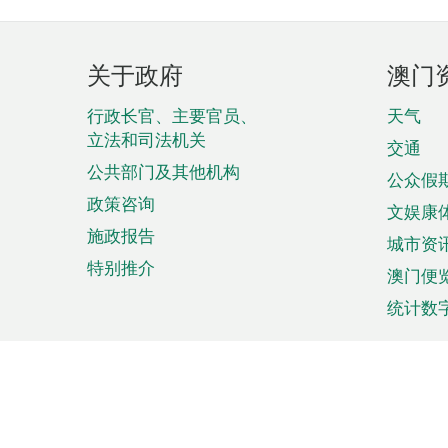
页
关于政府
澳门
脚
菜
行政长官、主要官员、
天气
立法和司法机关
单
交通
公共部门及其他机构
公众假
政策咨询
文娱康
施政报告
城市资
特别推介
澳门便
统计数
来澳旅游
商务
计划行程
贸易投
观光
澳门经