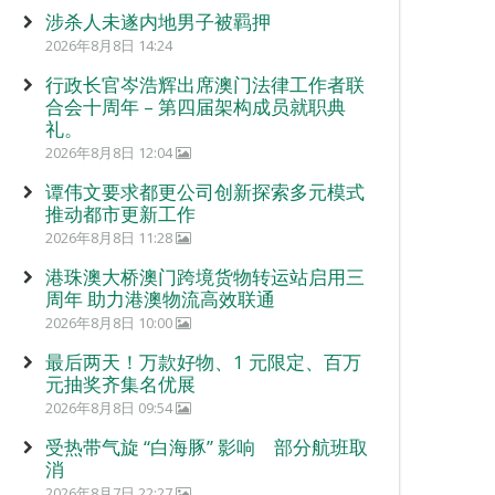
涉杀人未遂内地男子被羁押
2026年8月8日 14:24
行政长官岑浩辉出席澳门法律工作者联
合会十周年 – 第四届架构成员就职典
礼。
2026年8月8日 12:04
谭伟文要求都更公司创新探索多元模式
推动都市更新工作
2026年8月8日 11:28
港珠澳大桥澳门跨境货物转运站启用三
周年 助力港澳物流高效联通
2026年8月8日 10:00
最后两天！万款好物、1 元限定、百万
元抽奖齐集名优展
2026年8月8日 09:54
受热带气旋 “白海豚” 影响 部分航班取
消
2026年8月7日 22:27