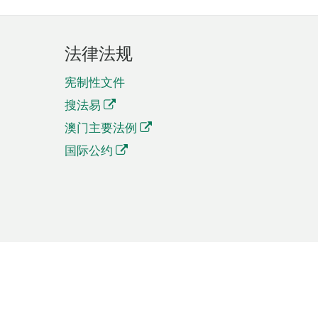
法律法规
宪制性文件
搜法易
澳门主要法例
国际公约