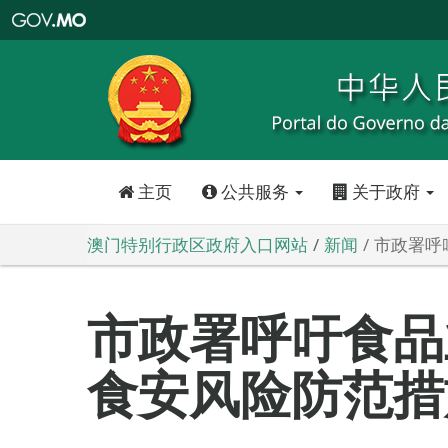
澳
门
特
别
行
政
区
政
府
入
口
网
站
主页
公共服务
关于政府
澳门特别行政区政府入口网站
新闻
市政署呼
市政署呼吁食品
食安风险防范措