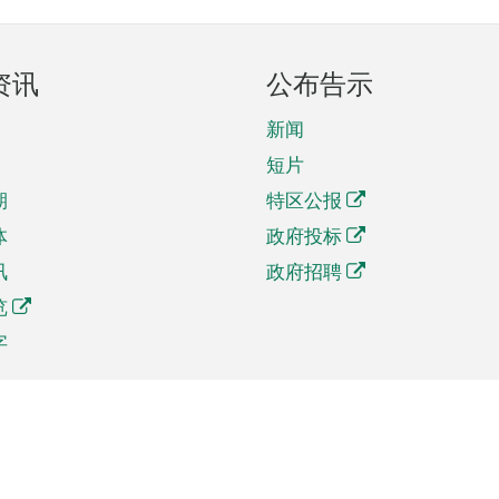
资讯
公布告示
新闻
短片
期
特区公报
体
政府投标
讯
政府招聘
览
字
及贸易
相关连结
资
手机应用程序目录
贸会展
社交媒体目录